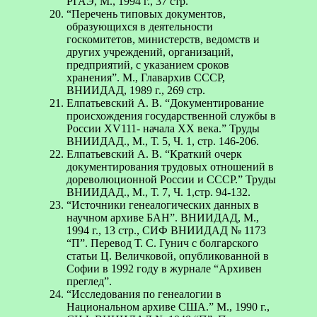
РГАЭ, М., 1994 г., 37 стр.
“Перечень типовых документов,
образующихся в деятельности
госкомитетов, министерств, ведомств и
других учреждений, организаций,
предприятий, с указанием сроков
хранения”. М., Главархив СССР,
ВНИИДАД, 1989 г., 269 стр.
Елпатьевский А. В. “Документирование
происхождения государственной службы в
России XV111- начала XX века.” Труды
ВНИИДАД., М., Т. 5, Ч. 1, стр. 146-206.
Елпатьевский А. В. “Краткий очерк
документирования трудовых отношений в
дореволюционной России и СССР.” Труды
ВНИИДАД., М., Т. 7, Ч. 1,стр. 94-132.
“Источники генеалогических данных в
научном архиве БАН”. ВНИИДАД, М.,
1994 г., 13 стр., CИФ ВНИИДАД № 1173
“П”. Перевод Т. С. Гунич с болгарского
статьи Ц. Величковой, опубликованной в
Софии в 1992 году в журнале “Архивен
преглед”.
“Исследования по генеалогии в
Национальном архиве США.” М., 1990 г.,