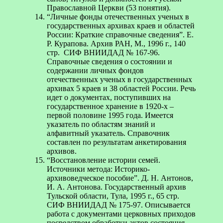
Православной Церкви (53 понятия).
“Личные фонды отечественных ученых в
государственных архивах краев и областей
России: Краткие справочные сведения”. Е.
Р. Курапова. Архив РАН, М., 1996 г., 140
стр. СИФ ВНИИДАД № 167-96.
Справочные сведения о состоянии и
содержании личных фондов
отечественных ученых в государственных
архивах 5 краев и 38 областей России. Речь
идет о документах, поступивших на
государственное хранение в 1920-х –
первой половине 1995 года. Имеeтся
указатель по областям знаний и
алфавитный указатель. Справочник
составлен по результатам анкетирования
архивов.
“Восстановление истории семей.
Источники метода: Историко-
архивоведческое пособие”. Д. Н. Антонов,
И. А. Антонова. Государственный архив
Тульской области, Тула, 1995 г., 65 стр.
СИФ ВНИИДАД № 175-97. Описывается
работа с документами церковных приходов
посредством обработки актов состояния.