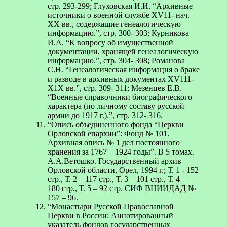
cтр. 293-299; Глуховская И.И. “Архивные
источники о военной службе XV11- нач.
XX вв., содержащие генеалогическую
информацию.”, cтр. 300- 303; Курникова
И.А. “К вопросу об имущественной
документации, хранящей генеалогическую
информацию.”, стр. 304- 308; Романова
С.Н. “Генеалогическая информация о браке
и разводе в архивных документах XV111-
X1X вв.”, стр. 309- 311; Мезенцев Е.В.
“Военные справочники биографического
характера (по личному составу русской
армии до 1917 г.).”, стр. 312- 316.
“Опись объединенного фонда “Церкви
Орловской епархии”: Фонд № 101.
Архивная опись № 1 дел постоянного
хранения за 1767 – 1924 годы”. В 5 томах.
А.А.Ветошко. Государственный архив
Орловской области, Орел, 1994 г.; Т. 1 - 152
стр., Т. 2 – 117 стр., Т. 3 – 101 стр., Т. 4 –
180 стр., Т. 5 – 92 стр. СИФ ВНИИДАД №
157 – 96.
“Монастыри Русской Православной
Церкви в России: Аннотированный
указатель фондов государственных