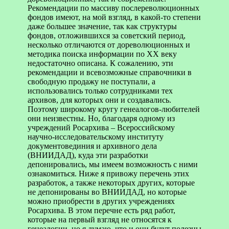
Рекомендации по массиву послереволюционных
фондов имеют, на мой взгляд, в какой-то степени
даже большее значение, так как структуры
фондов, отложившихся за советский период,
несколько отличаются от дореволюционных и
методика поиска информации по XX веку
недостаточно описана. К сожалению, эти
рекомендации и всевозможные справочники в
свободную продажу не поступали, а
использовались только сотрудниками тех
архивов, для которых они и создавались.
Поэтому широкому кругу генеалогов-любителей
они неизвестны. Но, благодаря одному из
учреждений Росархива – Всероссийскому
научно-исследовательскому институту
документовединия и архивного дела
(ВНИИДАД), куда эти разработки
депонировались, мы имеем возможность с ними
ознакомиться. Ниже я привожу перечень этих
разработок, а также некоторых других, которые
не депонированы во ВНИИДАД, но которые
можно приобрести в других учреждениях
Росархива. В этом перечне есть ряд работ,
которые на первый взгляд не относятся к
генеалогии, но я думаю, что и они будут полезны