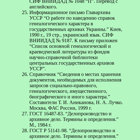
СИФ ВНИИДАД № 1048 “П”. Перевод с
английского.
Информационное письмо Главархива
УССР “О работе по наведению справок
генеалогического характера в
государственных архивах Украины.” Киев,
1990 г., 19 стр., украинский язык. CИФ
ВНИИДАД № 9187. К письму приложен
“Список основной генеалогической и
краеведческой литературы из фондов
научно-справочной библиотеки
центральных государственных архивов
УССР”.
Справочник “Сведения о местах хранения
документов, необходимых для исполнения
запросов социально-правового,
генеалогического, имущественного,
биографического и иного характера.”
Составители Т. И. Аниканова, Н. А. Лучко.
Москва, ФАС России, 1999 г.
ГОСТ 16487-83. “Делопроизводство и
архивное дело. Термины и определения.”
М., 1984 г.
ГОСТ Р 51141-98. “Делопроизводство и
архивное дело. Термины и определения.”