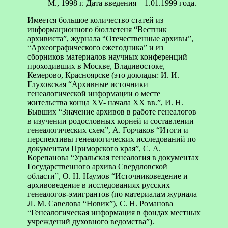
М., 1998 г. Дата введения – 1.01.1999 года.
Имеется большое количество статей из
информационного бюллетеня “Вестник
архивиста”, журнала “Отечественные архивы”,
“Археографического ежегодника” и из
сборников материалов научных конференций
проходивших в Москве, Владивостоке,
Кемерово, Красноярске (это доклады: И. И.
Глуховская “Архивные источники
генеалогической информации о месте
жительства конца XV- начала XX вв.”, И. Н.
Бывших “Значение архивов в работе генеалогов
в изучении родословных корней и составлении
генеалогических схем”, А. Горчаков “Итоги и
перспективы генеалогических исследований по
документам Приморского края”, С. А.
Корепанова “Уральская генеалогия в документах
Государственного архива Свердловской
области”, О. Н. Наумов “Источниковедение и
архивоведение в исследованиях русских
генеалогов-эмигрантов (по материалам журнала
Л. М. Савелова “Новик”), С. Н. Романова
“Генеалогическая информация в фондах местных
учреждений духовного ведомства”).