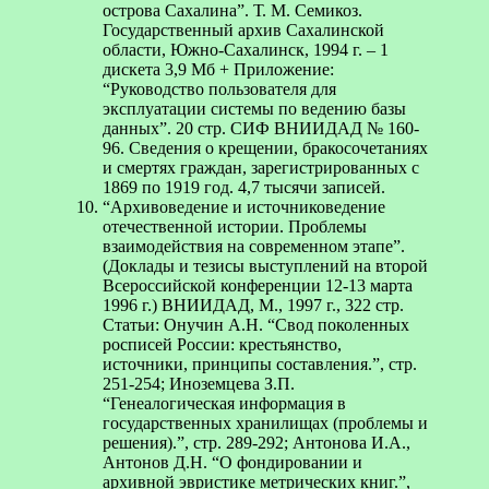
острова Сахалина”. Т. М. Семикоз.
Государственный архив Сахалинской
области, Южно-Cахалинск, 1994 г. – 1
дискета 3,9 Мб + Приложение:
“Руководство пользователя для
эксплуатации системы по ведению базы
данных”. 20 стр. СИФ ВНИИДАД № 160-
96. Cведения о крещении, бракосочетаниях
и смертях граждан, зарегистрированных с
1869 по 1919 год. 4,7 тысячи записей.
“Архивоведение и источниковедение
отечественной истории. Проблемы
взаимодействия на современном этапе”.
(Доклады и тезисы выступлений на второй
Всероссийской конференции 12-13 марта
1996 г.) ВНИИДАД, М., 1997 г., 322 стр.
Cтатьи: Онучин А.Н. “Свод поколенных
росписей России: крестьянство,
источники, принципы составления.”, стр.
251-254; Иноземцева З.П.
“Генеалогическая информация в
государственных хранилищах (проблемы и
решения).”, cтр. 289-292; Антонова И.А.,
Антонов Д.Н. “О фондировании и
архивной эвристике метрических книг.”,