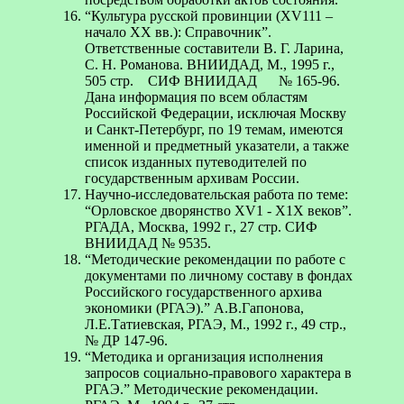
“Культура русской провинции (XV111 –
начало XX вв.): Справочник”.
Ответственные составители В. Г. Ларина,
С. Н. Романова. ВНИИДАД, М., 1995 г.,
505 стр. СИФ ВНИИДАД № 165-96.
Дана информация по всем областям
Российской Федерации, исключая Москву
и Санкт-Петербург, по 19 темам, имеются
именной и предметный указатели, а также
список изданных путеводителей по
государственным архивам России.
Научно-исследовательская работа по теме:
“Орловское дворянство XV1 - X1X веков”.
РГАДА, Москва, 1992 г., 27 стр. СИФ
ВНИИДАД № 9535.
“Методические рекомендации по работе с
документами по личному составу в фондах
Российского государственного архива
экономики (РГАЭ).” А.В.Гапонова,
Л.Е.Татиевская, РГАЭ, М., 1992 г., 49 стр.,
№ ДР 147-96.
“Методика и организация исполнения
запросов социально-правового характера в
РГАЭ.” Методические рекомендации.