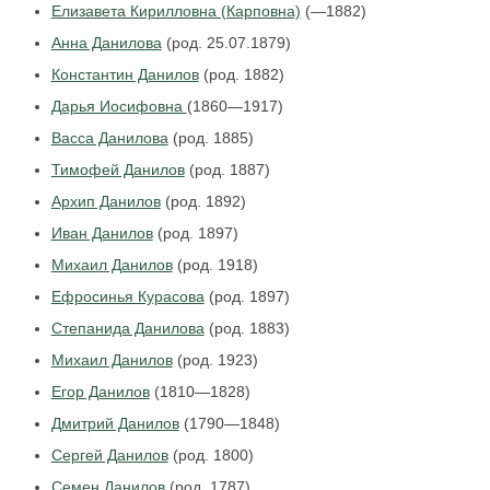
Елизавета Кирилловна (Карповна)
(—1882)
Анна Данилова
(род. 25.07.1879)
Константин Данилов
(род. 1882)
Дарья Иосифовна
(1860—1917)
Васса Данилова
(род. 1885)
Тимофей Данилов
(род. 1887)
Архип Данилов
(род. 1892)
Иван Данилов
(род. 1897)
Михаил Данилов
(род. 1918)
Ефросинья Курасова
(род. 1897)
Степанида Данилова
(род. 1883)
Михаил Данилов
(род. 1923)
Егор Данилов
(1810—1828)
Дмитрий Данилов
(1790—1848)
Сергей Данилов
(род. 1800)
Семен Данилов
(род. 1787)