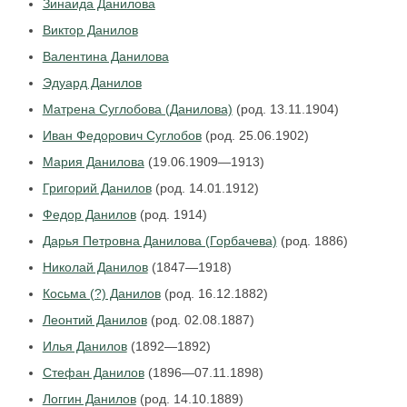
Зинаида Данилова
Виктор Данилов
Валентина Данилова
Эдуард Данилов
Матрена Суглобова (Данилова)
(род. 13.11.1904)
Иван Федорович Суглобов
(род. 25.06.1902)
Мария Данилова
(19.06.1909—1913)
Григорий Данилов
(род. 14.01.1912)
Федор Данилов
(род. 1914)
Дарья Петровна Данилова (Горбачева)
(род. 1886)
Николай Данилов
(1847—1918)
Косьма (?) Данилов
(род. 16.12.1882)
Леонтий Данилов
(род. 02.08.1887)
Илья Данилов
(1892—1892)
Стефан Данилов
(1896—07.11.1898)
Логгин Данилов
(род. 14.10.1889)