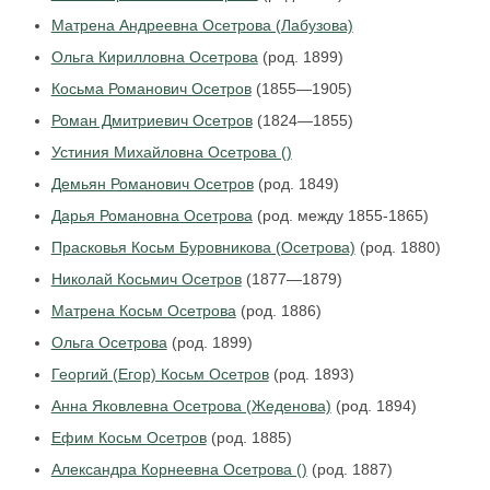
Матрена Андреевна Осетрова (Лабузова)
Ольга Кирилловна Осетрова
(род. 1899)
Косьма Романович Осетров
(1855—1905)
Роман Дмитриевич Осетров
(1824—1855)
Устиния Михайловна Осетрова ()
Демьян Романович Осетров
(род. 1849)
Дарья Романовна Осетрова
(род. между 1855-1865)
Прасковья Косьм Буровникова (Осетрова)
(род. 1880)
Николай Косьмич Осетров
(1877—1879)
Матрена Косьм Осетрова
(род. 1886)
Ольга Осетрова
(род. 1899)
Георгий (Егор) Косьм Осетров
(род. 1893)
Анна Яковлевна Осетрова (Жеденова)
(род. 1894)
Ефим Косьм Осетров
(род. 1885)
Александра Корнеевна Осетрова ()
(род. 1887)