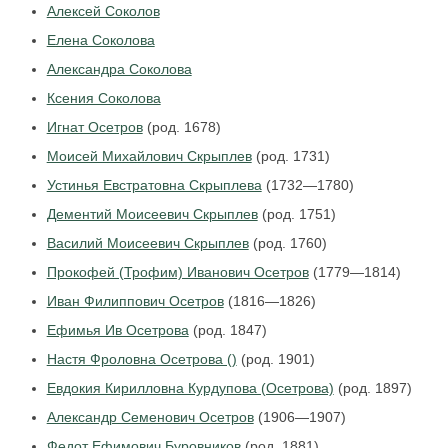
Алексей Соколов
Елена Соколова
Александра Соколова
Ксения Соколова
Игнат Осетров
(род. 1678)
Моисей Михайлович Скрыплев
(род. 1731)
Устинья Евстратовна Скрыплева
(1732—1780)
Дементий Моисеевич Скрыплев
(род. 1751)
Василий Моисеевич Скрыплев
(род. 1760)
Прокофей (Трофим) Иванович Осетров
(1779—1814)
Иван Филиппович Осетров
(1816—1826)
Ефимья Ив Осетрова
(род. 1847)
Настя Фроловна Осетрова ()
(род. 1901)
Евдокия Кирилловна Курдупова (Осетрова)
(род. 1897)
Александр Семенович Осетров
(1906—1907)
Федот Ефимович Буровников
(род. 1881)