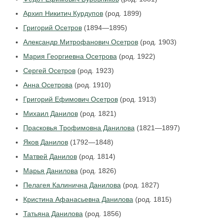
Архип Никитич Курдупов
(род. 1899)
Григорий Осетров
(1894—1895)
Александр Митрофанович Осетров
(род. 1903)
Мария Георгиевна Осетрова
(род. 1922)
Сергей Осетров
(род. 1923)
Анна Осетрова
(род. 1910)
Григорий Ефимович Осетров
(род. 1913)
Михаил Данилов
(род. 1821)
Прасковья Трофимовна Данилова
(1821—1897)
Яков Данилов
(1792—1848)
Матвей Данилов
(род. 1814)
Марья Данилова
(род. 1826)
Пелагея Калинична Данилова
(род. 1827)
Кристина Афанасьевна Данилова
(род. 1815)
Татьяна Данилова
(род. 1856)