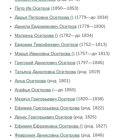
Петр Ив Осетров
(1850—1853)
Дарья Петровна Осетрова ()
(1779—до 1834)
Данила Евдокимович Осетров
(1778—1830)
Матрена Осетрова ()
(1782—до 1834)
Евдоким Тимофеевич Осетров
(1752—1813)
Марья Ивановна Осетрова ()
(1757—до 1813)
Григорий Данилович Осетров
(1797—1846)
Татьяна Даниловна Осетрова
(род. 1819)
Анна Осетрова
(род. 1801)
Агафья Осетрова
(—до 1850)
Меркул Григорьевич Осетров
(1820—1838)
Ефимия Григорьевна Осетрова
(род. 1822)
Денис Григорьевич Осетров
(род. 1825)
Ефимия Ефремовна Осетрова ()
(род. 1827)
Феврония Денисовна Осетрова
(род. 1846)