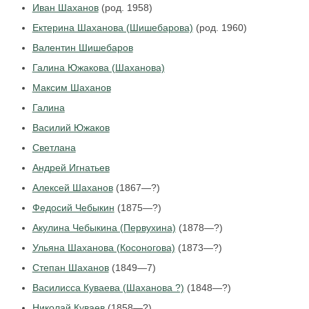
Иван Шаханов
(род. 1958)
Ектерина Шаханова (Шишебарова)
(род. 1960)
Валентин Шишебаров
Галина Южакова (Шаханова)
Максим Шаханов
Галина
Василий Южаков
Светлана
Андрей Игнатьев
Алексей Шаханов
(1867—?)
Федосий Чебыкин
(1875—?)
Акулина Чебыкина (Первухина)
(1878—?)
Ульяна Шаханова (Косоногова)
(1873—?)
Степан Шаханов
(1849—7)
Василисса Куваева (Шаханова ?)
(1848—?)
Николай Куваев
(1858—?)