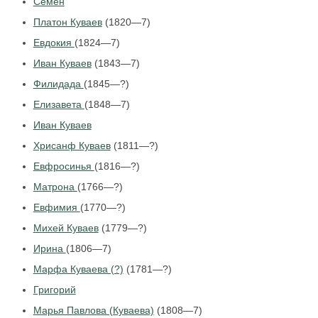
Семен
Платон Куваев
(1820—7)
Евдокия
(1824—7)
Иван Куваев
(1843—7)
Филидада
(1845—?)
Елизавета
(1848—7)
Иван Куваев
Хрисанф Куваев
(1811—?)
Евфросинья
(1816—?)
Матрона
(1766—?)
Евфимия
(1770—?)
Михей Куваев
(1779—?)
Ирина
(1806—7)
Марфа Куваева (?)
(1781—?)
Григорий
Марья Павлова (Куваева)
(1808—7)