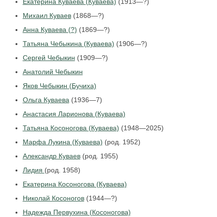
Екатерина Куваева (Куваева)
(1913—?)
Михаил Куваев
(1868—?)
Анна Куваева (?)
(1869—?)
Татьяна Чебыкина (Куваева)
(1906—?)
Сергей Чебыкин
(1909—?)
Анатолий Чебыкин
Яков Чебыкин (Бучиха)
Ольга Куваева
(1936—7)
Анастасия Ларионова (Куваева)
Татьяна Косоногова (Куваева)
(1948—2025)
Марфа Лукина (Куваева)
(род. 1952)
Александр Куваев
(род. 1955)
Лидия
(род. 1958)
Екатерина Косоногова (Куваева)
Николай Косоногов
(1944—?)
Надежда Первухина (Косоногова)