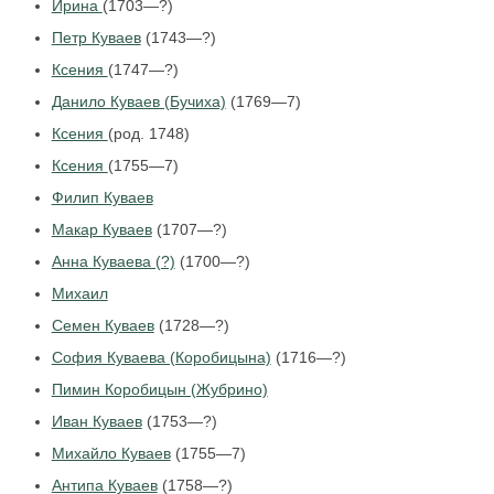
Ирина
(1703—?)
Петр Куваев
(1743—?)
Ксения
(1747—?)
Данило Куваев (Бучиха)
(1769—7)
Ксения
(род. 1748)
Ксения
(1755—7)
Филип Куваев
Макар Куваев
(1707—?)
Анна Куваева (?)
(1700—?)
Михаил
Семен Куваев
(1728—?)
София Куваева (Коробицына)
(1716—?)
Пимин Коробицын (Жубрино)
Иван Куваев
(1753—?)
Михайло Куваев
(1755—7)
Антипа Куваев
(1758—?)