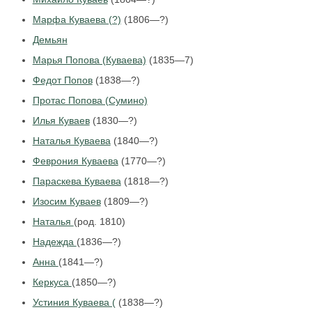
Марфа Куваева (?)
(1806—?)
Демьян
Марья Попова (Куваева)
(1835—7)
Федот Попов
(1838—?)
Протас Попова (Сумино)
Илья Куваев
(1830—?)
Наталья Куваева
(1840—?)
Феврония Куваева
(1770—?)
Параскева Куваева
(1818—?)
Изосим Куваев
(1809—?)
Наталья
(род. 1810)
Надежда
(1836—?)
Анна
(1841—?)
Керкуса
(1850—?)
Устиния Куваева (
(1838—?)