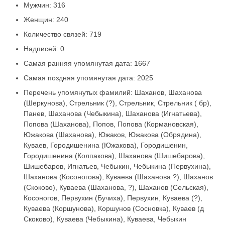
Мужчин: 316
Женщин: 240
Количество связей: 719
Надписей: 0
Самая ранняя упомянутая дата: 1667
Самая поздняя упомянутая дата: 2025
Перечень упомянутых фамилий: Шаханов, Шаханова
(Шеркунова), Стрельник (?), Стрельник, Стрельник ( бр),
Панев, Шаханова (Чебыкина), Шаханова (Игнатьева),
Попова (Шаханова), Попов, Попова (Кормановская),
Южакова (Шаханова), Южаков, Южакова (Обрядина),
Куваев, Городишенина (Южакова), Городишенин,
Городишенина (Колпакова), Шаханова (Шишебарова),
Шишебаров, Игнатьев, Чебыкин, Чебыкина (Первухина),
Шаханова (Косоногова), Куваева (Шаханова ?), Шаханов
(Скоково), Куваева (Шаханова, ?), Шаханов (Сельская),
Косоногов, Первухин (Бучиха), Первухин, Куваева (?),
Куваева (Коршунова), Коршунов (Сосновка), Куваев (д
Скоково), Куваева (Чебыкина), Куваева, Чебыкин