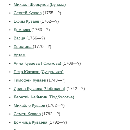
Михаил Шеркунов (Бучиха)
Сергей Куваев
(1755—?)
Ефим Куваев
(1762—?)
Домника
(1763—?)
Васца
(1766—?)
Христина
(1770—?)
Артем
Анна Куваева (Южакова)
(1708—?)
Петр Южаков (Суздалиха)
Тимофей Куваев
(1743—?)
Ирина Куваева (Чебыкина)
(1742—?)
Леонтий Чебыкин (Подболотье)
Михайло Куваев
(1762—?)
Семен Куваев
(1792—?)
Домница Куваева
(1792—?)