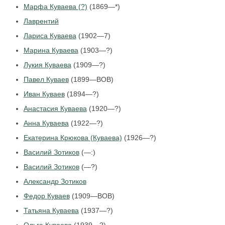
Марфа Куваева (?)
(1869—*)
Лаврентий
Лариса Куваева
(1902—7)
Марина Куваева
(1903—?)
Лукия Куваева
(1909—?)
Павел Куваев
(1899—ВОВ)
Иван Куваев
(1894—?)
Анастасия Куваева
(1920—?)
Анна Куваева
(1922—?)
Екатерина Крюкова (Куваева)
(1926—?)
Василий Зотиков
(—:)
Василий Зотиков
(—?)
Александр Зотиков
Федор Куваев
(1909—ВОВ)
Татьяна Куваева
(1937—?)