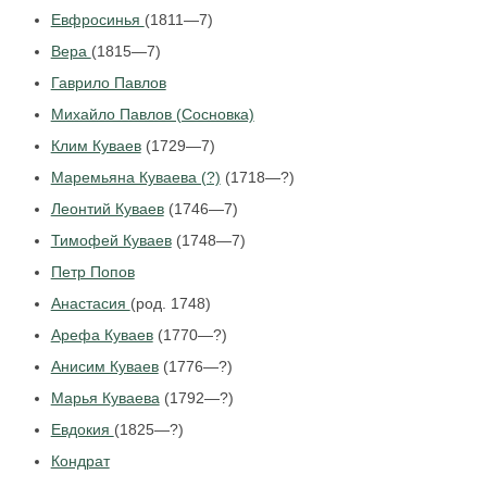
Евфросинья
(1811—7)
Вера
(1815—7)
Гаврило Павлов
Михайло Павлов (Сосновка)
Клим Куваев
(1729—7)
Маремьяна Куваева (?)
(1718—?)
Леонтий Куваев
(1746—7)
Тимофей Куваев
(1748—7)
Петр Попов
Анастасия
(род. 1748)
Арефа Куваев
(1770—?)
Анисим Куваев
(1776—?)
Марья Куваева
(1792—?)
Евдокия
(1825—?)
Кондрат