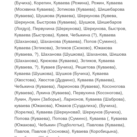
(Бучиха), Корепин, Куваева (Рожина), Рожин, Куваева
(Москвина Куваева), Зотикова (Куваева), Шишебарова
(Куваева), Шушкова (Куваева), Шеркунова (Кувева,
Шеркунов, Быстрова (Куваева), Шушков, Шишебаров
(Логдуз), Первухина (Шеркунова), Шеркунова, Быстров,
Куваева (Быстрова), Кувев, Чебыкина (?), Куваева
(Шаханова), Шаханова (Куваева), Попов (Сумино),
Куваева (Зотикова), Зотиков (Скоково), Южакова
(Куваева, ?), Шаханова (Шушкова), Шаханова, Шишова
(Шаханова), Крюкова (Куваева), Зотиков, Куваева
(Куваева, ?), Куваев (Бучиха), Решетова (Куваева),
Куваева (Шушкова), Шушков (Бучиха), Куваева
(Хвостова), Хвостов (Дудкино), Куваева (Куваева),
Чебыкина (Куваева), Ларионова (Куваева), Косоногова
(Куваева), Лукина (Куваева), Первухина (Косоногова),
Лукин, Лукин (Заборье), Ларионов, Куваева (Шаброва),
куваева (Южакова), Южаков (Суздалиха), (Бучиха),
(Корелка), Куваева (Шеркунова0, Шеркунов (Бучиха),
Попова (Куваева), Попова (Сумино), Куваева (, Куваева
(Южакова), Чебыкин (Подболотье), Павлова (Куваева),
Павлов, Павлов (Сосновка), Куваева (Коробицына),