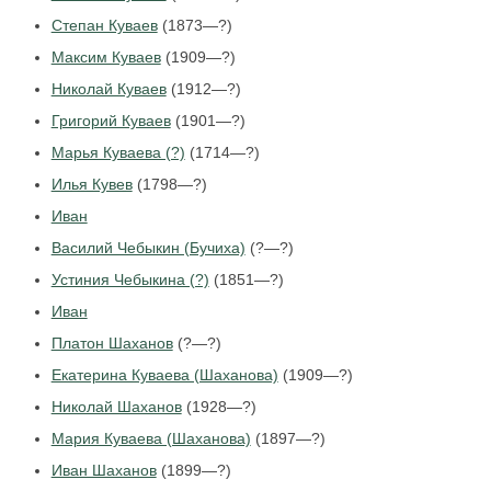
Степан Куваев
(1873—?)
Максим Куваев
(1909—?)
Николай Куваев
(1912—?)
Григорий Куваев
(1901—?)
Марья Куваева (?)
(1714—?)
Илья Кувев
(1798—?)
Иван
Василий Чебыкин (Бучиха)
(?—?)
Устиния Чебыкина (?)
(1851—?)
Иван
Платон Шаханов
(?—?)
Екатерина Куваева (Шаханова)
(1909—?)
Николай Шаханов
(1928—?)
Мария Куваева (Шаханова)
(1897—?)
Иван Шаханов
(1899—?)