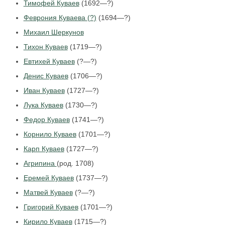
Тимофей Куваев
(1692—?)
Феврония Куваева (?)
(1694—?)
Михаил Шеркунов
Тихон Куваев
(1719—?)
Евтихей Куваев
(?—?)
Денис Куваев
(1706—?)
Иван Куваев
(1727—?)
Лука Куваев
(1730—?)
Федор Куваев
(1741—?)
Корнило Куваев
(1701—?)
Карп Куваев
(1727—?)
Агрипина
(род. 1708)
Еремей Куваев
(1737—?)
Матвей Куваев
(?—?)
Григорий Куваев
(1701—?)
Кирило Куваев
(1715—?)