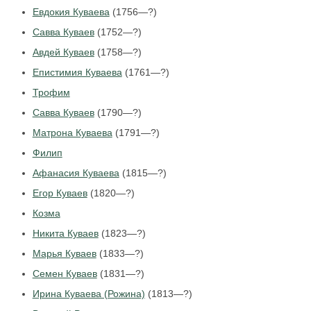
Евдокия Куваева
(1756—?)
Савва Куваев
(1752—?)
Авдей Куваев
(1758—?)
Епистимия Куваева
(1761—?)
Трофим
Савва Куваев
(1790—?)
Матрона Куваева
(1791—?)
Филип
Афанасия Куваева
(1815—?)
Егор Куваев
(1820—?)
Козма
Никита Куваев
(1823—?)
Марья Куваев
(1833—?)
Семен Куваев
(1831—?)
Ирина Куваева (Рожина)
(1813—?)