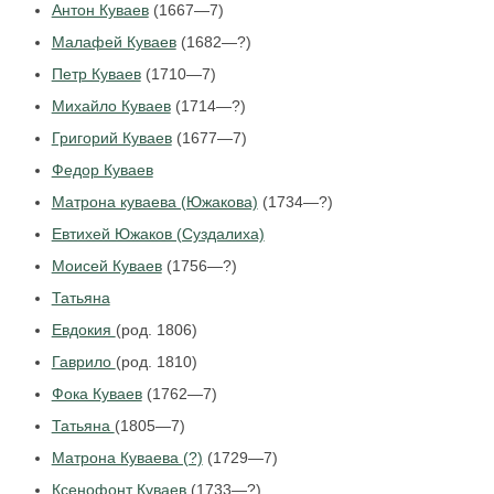
Антон Куваев
(1667—7)
Малафей Куваев
(1682—?)
Петр Куваев
(1710—7)
Михайло Куваев
(1714—?)
Григорий Куваев
(1677—7)
Федор Куваев
Матрона куваева (Южакова)
(1734—?)
Евтихей Южаков (Суздалиха)
Моисей Куваев
(1756—?)
Татьяна
Евдокия
(род. 1806)
Гаврило
(род. 1810)
Фока Куваев
(1762—7)
Татьяна
(1805—7)
Матрона Куваева (?)
(1729—7)
Ксенофонт Куваев
(1733—?)