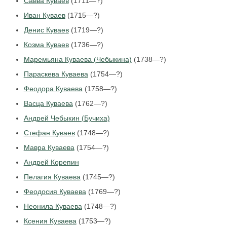
Савва Куваев
(1711—?)
Иван Куваев
(1715—?)
Денис Куваев
(1719—?)
Козма Куваев
(1736—?)
Маремьяна Куваева (Чебыкина)
(1738—?)
Параскева Куваева
(1754—?)
Феодора Куваева
(1758—?)
Васца Куваева
(1762—?)
Андрей Чебыкин (Бучиха)
Стефан Куваев
(1748—?)
Мавра Куваева
(1754—?)
Андрей Корепин
Пелагия Куваева
(1745—?)
Феодосия Куваева
(1769—?)
Неонила Куваева
(1748—?)
Ксения Куваева
(1753—?)