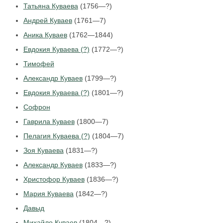
Татьяна Куваева
(1756—?)
Андрей Куваев
(1761—7)
Аника Куваев
(1762—1844)
Евдокия Куваева (?)
(1772—?)
Тимофей
Александр Куваев
(1799—?)
Евдокия Куваева (?)
(1801—?)
Софрон
Гаврила Куваев
(1800—7)
Пелагия Куваева (?)
(1804—7)
Зоя Куваева
(1831—?)
Александр Куваев
(1833—?)
Христофор Куваев
(1836—?)
Мария Куваева
(1842—?)
Давыд
Михайло Куваев
(1804—?)