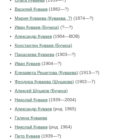
Ольга Куваева
(1939—?)
Василий Куваев
(1882—?)
Мария Куваева (Куваева, ?)
(1874—?)
Иван Куваев (Бучиха)
(?—?)
Александр Куваев
(1904—ВОВ)
Константин Куваев (Бучиха)
Параскева Куваева
(1903—?)
Иван Куваев
(1904—?)
Елизавета Решетова (Куваева)
(1913—?)
Феодора Куваева (Шушкова)
(1902—7)
Алексей Шушков (Бучиха)
Николай Куваев
(1939—2004)
Александр Куваев
(род. 1965)
Галина Куваева
Николай Куваев
(род. 1964)
Петр Куваев
(1939—?)