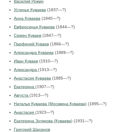
Василий Рожин
Устинья Куваева
(1837—?)
Анна Куваева
(1840—?)
Евфросинья Куваева
(1844—?)
Семен Куваев
(1847—?)
Парфений Куваев
(1866—?)
Александра Куваева
(1889—?)
Иван Куваев
(1910—?)
Александра
(1913—?)
Анастасия Куваева
(1885—?)
Екатерина
(1907—?)
Августа
(1913—?)
Наталья Куваева (Москвина Куваева)
(1895—?)
Анастасия
(1923—?)
Екатерина Зотикова (Куваева)
(1931—?)
Григорий Шаханов