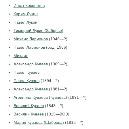
Игнат Косоногов
Кирим Лукин
Павел Лукин
Тимофей Лукин (Заборье)
Михаил Ларионов
(1946—?)
Павел Ларионов
(род. 1966)
Михаил
Александр Куваев
(1909—?)
Павел Куваев
Павел Куваев
(1894—?)
Александр Куваев
(1881—?)
Агрипина Куваева (Куваева)
(1891—?)
Василий Куваев
(1848—?)
Василий Куваев
(1915—ВОВ)
Мария Куваева (Шаброва)
(1915—?)