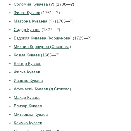
Соломия Куваева (?)
(1798—?)
Филат Куваев
(1761—?)
Матрона Куваева (?)
(1765—?)
Сидор Куваев
(1827—?)
Евдокия Куваева (Коршунова)
(1729—?)
Михаил Коршунов (Сосновка)
Козма Куваев
(1685—?)
Виктор Куваев
Филка Куваев
Ивашко Куваев
Афонасий Куваев (д Скоково)
Макар Куваев
Елизар Куваев
Митрошка Куваев
Климко Куваев