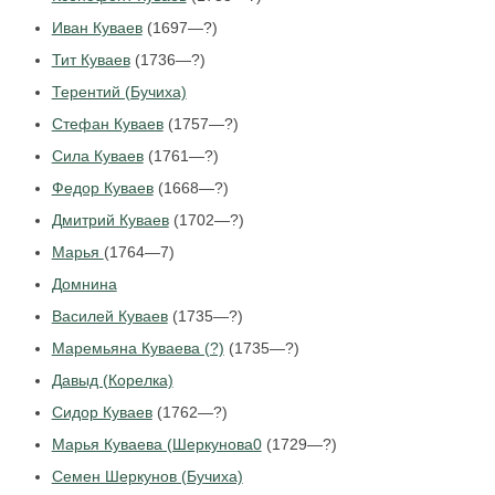
Иван Куваев
(1697—?)
Тит Куваев
(1736—?)
Терентий (Бучиха)
Стефан Куваев
(1757—?)
Сила Куваев
(1761—?)
Федор Куваев
(1668—?)
Дмитрий Куваев
(1702—?)
Марья
(1764—7)
Домнина
Василей Куваев
(1735—?)
Маремьяна Куваева (?)
(1735—?)
Давыд (Корелка)
Сидор Куваев
(1762—?)
Марья Куваева (Шеркунова0
(1729—?)
Семен Шеркунов (Бучиха)