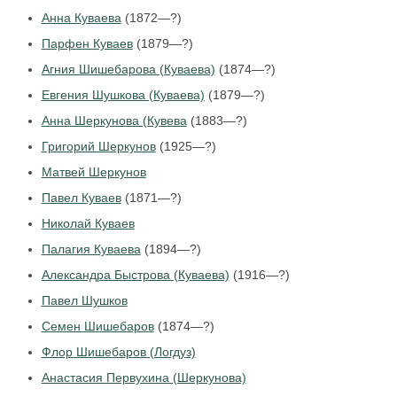
Анна Куваева
(1872—?)
Парфен Куваев
(1879—?)
Агния Шишебарова (Куваева)
(1874—?)
Евгения Шушкова (Куваева)
(1879—?)
Анна Шеркунова (Кувева
(1883—?)
Григорий Шеркунов
(1925—?)
Матвей Шеркунов
Павел Куваев
(1871—?)
Николай Куваев
Палагия Куваева
(1894—?)
Александра Быстрова (Куваева)
(1916—?)
Павел Шушков
Семен Шишебаров
(1874—?)
Флор Шишебаров (Логдуз)
Анастасия Первухина (Шеркунова)