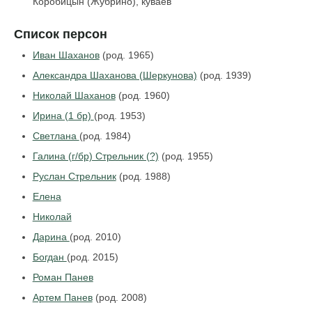
Коробицын (Жубрино), куваев
Список персон
Иван Шаханов
(род. 1965)
Александра Шаханова (Шеркунова)
(род. 1939)
Николай Шаханов
(род. 1960)
Ирина (1 бр)
(род. 1953)
Светлана
(род. 1984)
Галина (г/бр) Стрельник (?)
(род. 1955)
Руслан Стрельник
(род. 1988)
Елена
Николай
Дарина
(род. 2010)
Богдан
(род. 2015)
Роман Панев
Артем Панев
(род. 2008)