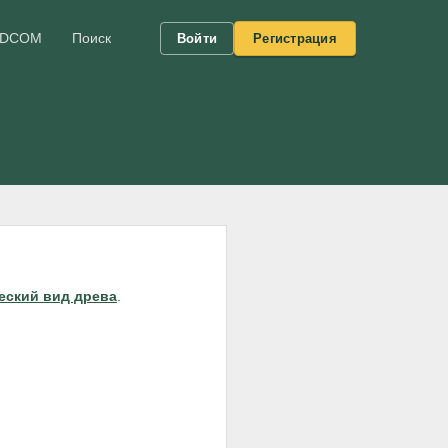
DCOM
Поиск
Войти
Регистрация
еский вид древа
.