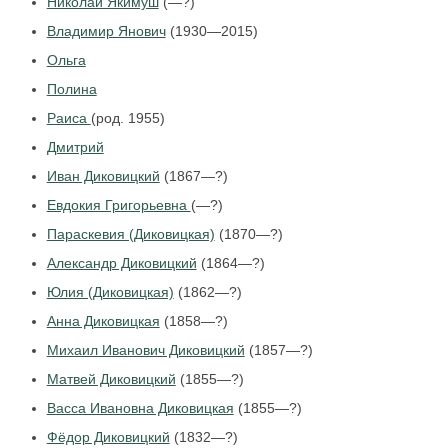
Николай Якимуш
(—?)
Владимир Янович
(1930—2015)
Ольга
Полина
Раиса
(род. 1955)
Дмитрий
Иван Диковицкий
(1867—?)
Евдокия Григорьевна
(—?)
Параскевия (Диковицкая)
(1870—?)
Александр Диковицкий
(1864—?)
Юлия (Диковицкая)
(1862—?)
Анна Диковицкая
(1858—?)
Михаил Иванович Диковицкий
(1857—?)
Матвей Диковицкий
(1855—?)
Васса Ивановна Диковицкая
(1855—?)
Фёдор Диковицкий
(1832—?)