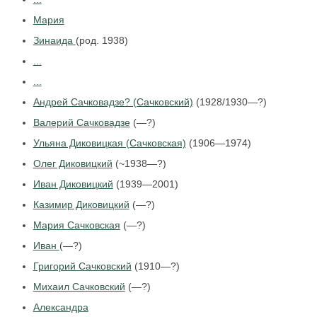
Мария
Зинаида
(род. 1938)
...
...
Андрей Сачковадзе? (Сачковский)
(1928/1930—?)
Валерий Сачковадзе
(—?)
Ульяна Диковицкая (Сачковская)
(1906—1974)
Олег Диковицкий
(~1938—?)
Иван Диковицкий
(1939—2001)
Казимир Диковицкий
(—?)
Мария Сачковская
(—?)
Иван
(—?)
Григорий Сачковский
(1910—?)
Михаил Сачковский
(—?)
Александра