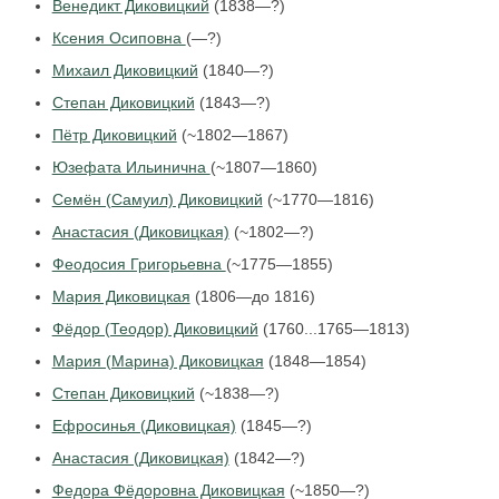
Венедикт Диковицкий
(1838—?)
Ксения Осиповна
(—?)
Михаил Диковицкий
(1840—?)
Степан Диковицкий
(1843—?)
Пётр Диковицкий
(~1802—1867)
Юзефата Ильинична
(~1807—1860)
Семён (Самуил) Диковицкий
(~1770—1816)
Анастасия (Диковицкая)
(~1802—?)
Феодосия Григорьевна
(~1775—1855)
Мария Диковицкая
(1806—до 1816)
Фёдор (Теодор) Диковицкий
(1760...1765—1813)
Мария (Марина) Диковицкая
(1848—1854)
Степан Диковицкий
(~1838—?)
Ефросинья (Диковицкая)
(1845—?)
Анастасия (Диковицкая)
(1842—?)
Федора Фёдоровна Диковицкая
(~1850—?)