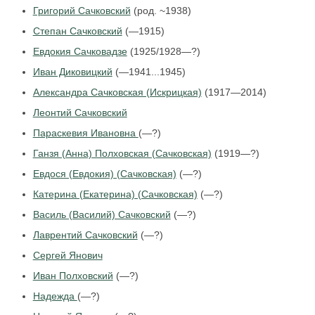
Григорий Сачковский
(род. ~1938)
Степан Сачковский
(—1915)
Евдокия Сачковадзе
(1925/1928—?)
Иван Диковицкий
(—1941...1945)
Александра Сачковская (Искрицкая)
(1917—2014)
Леонтий Сачковский
Параскевия Ивановна
(—?)
Ганзя (Анна) Полховская (Сачковская)
(1919—?)
Евдося (Евдокия) (Сачковская)
(—?)
Катерина (Екатерина) (Сачковская)
(—?)
Василь (Василий) Сачковский
(—?)
Лаврентий Сачковский
(—?)
Сергей Янович
Иван Полховский
(—?)
Надежда
(—?)