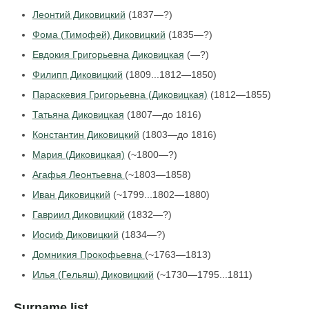
Леонтий Диковицкий
(1837—?)
Фома (Тимофей) Диковицкий
(1835—?)
Евдокия Григорьевна Диковицкая
(—?)
Филипп Диковицкий
(1809...1812—1850)
Параскевия Григорьевна (Диковицкая)
(1812—1855)
Татьяна Диковицкая
(1807—до 1816)
Константин Диковицкий
(1803—до 1816)
Мария (Диковицкая)
(~1800—?)
Агафья Леонтьевна
(~1803—1858)
Иван Диковицкий
(~1799...1802—1880)
Гавриил Диковицкий
(1832—?)
Иосиф Диковицкий
(1834—?)
Домникия Прокофьевна
(~1763—1813)
Илья (Гельяш) Диковицкий
(~1730—1795...1811)
Surname list