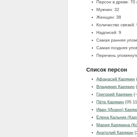
Персон в древе: 70
Мужчин: 32
Женщин: 38
Количество связей:
Надписей: 9
Самая ранняя упом
Самая поздняя упо
Перечень упомянуты
Список персон
Афанасий Карякин
Владимир Карякин
(
Григорий Карякин
(
Пётр Карякин
(05.1
Иван (Иоанн) Каряк
Елена Кальник (Кар
Мария Карякина (К
Анатолий Карякин
(