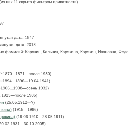
 (из них 11 скрыто фильтром приватности)
 97
янутая дата: 1847
мянутая дата: 2018
х фамилий: Карякин, Кальник, Карякина, Корякин, Ивановна, Фед
(~1870...1871—после 1930)
~1894...1896—19.04.1941)
~1906...1908—осень 1932)
1.1923—после 1985)
ин
(25.05.1912—?)
якина)
(1915—1986)
орякина)
(19.06.1910—28.05.1911)
20.02.1931—30.10.2005)