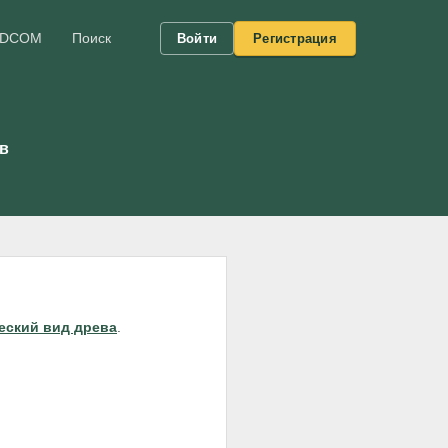
DCOM
Поиск
Войти
Регистрация
ов
еский вид древа
.