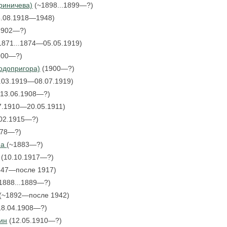
риничева)
(~1898...1899—?)
.08.1918—1948)
1902—?)
1871...1874—05.05.1919)
900—?)
одопригора)
(1900—?)
.03.1919—08.07.1919)
13.06.1908—?)
7.1910—20.05.1911)
02.1915—?)
878—?)
на
(~1883—?)
(10.10.1917—?)
847—после 1917)
1888...1889—?)
(~1892—после 1942)
18.04.1908—?)
ин
(12.05.1910—?)