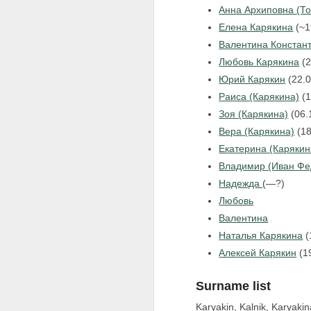
Анна Архиповна (То
Елена Карякина
(~1
Валентина Констан
Любовь Карякина
(2
Юрий Карякин
(22.
Раиса (Карякина)
(1
Зоя (Карякина)
(06.
Вера (Карякина)
(18
Екатерина (Карякин
Владимир (Иван Фе
Надежда
(—?)
Любовь
Валентина
Наталья Карякина
(
Алексей Карякин
(1
Surname list
Karyakin, Kalnik, Karyaki