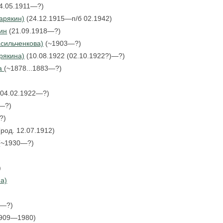
4.05.1911—?)
арякин)
(24.12.1915—п/б 02.1942)
ин
(21.09.1918—?)
сильченкова)
(~1903—?)
рякина)
(10.08.1922 (02.10.1922?)—?)
на
(~1878...1883—?)
04.02.1922—?)
—?)
?)
род. 12.07.1912)
(~1930—?)
)
а)
2—?)
909—1980)