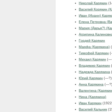
Николай Карякин
(1
Василий Корякин (К
Иван (Иоанн) Каряк
Елена Петровна (Ва
Мария (Дарья?) (Ка
Агрипина Калинов
Гордей Карякин
Марфа (Карякина)
(
Тимофей Карякин
(
Михаил Карякин
(—
Владимир Карякин
(
Надежда Карякина
Юрий Карякин
(—?)
Анна Карякина
(—?
Валентина (Карякин
Нина (Карякина)
Иван Карякин
(192
Василий Кальник
(1