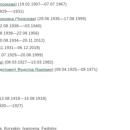
поркова)
(19.02.1907—07.07.1967)
929—~1931)
тиновна (Чурилова)
(29.06.1935—17.08.1999)
2.08.1938—~03.1940)
08.1938—22.08.1956)
0.08.1934—20.11.2012)
11.1931—06.12.2018)
.07.1929—20.08.1999)
а)
(08.03.1927—13.03.1982)
дотович) Федотов (Карякин)
(09.04.1925—09.1971)
13.08.1918—14.08.1918)
920—~1927)
na, Koryakin, Ivanovna, Fedotov