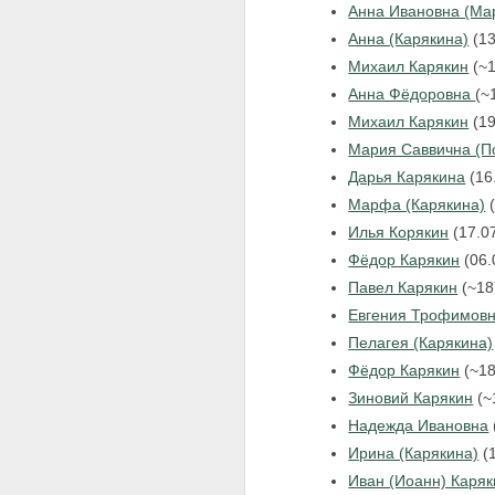
Анна Ивановна (Ма
Анна (Карякина)
(13
Михаил Карякин
(~
Анна Фёдоровна
(~
Михаил Карякин
(1
Мария Саввична (П
Дарья Карякина
(16
Марфа (Карякина)
(
Илья Корякин
(17.0
Фёдор Карякин
(06.
Павел Карякин
(~1
Евгения Трофимов
Пелагея (Карякина)
Фёдор Карякин
(~1
Зиновий Карякин
(~
Надежда Ивановна
Ирина (Карякина)
(
Иван (Иоанн) Каряк