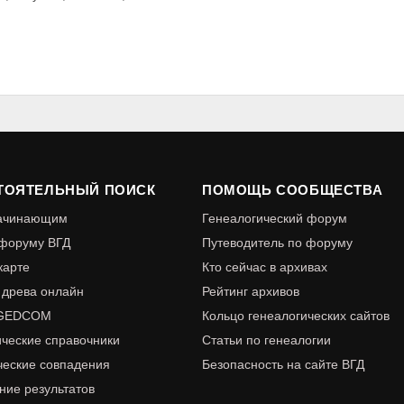
ТОЯТЕЛЬНЫЙ ПОИСК
ПОМОЩЬ СООБЩЕСТВА
начинающим
Генеалогический форум
 форуму ВГД
Путеводитель по форуму
карте
Кто сейчас в архивах
 древа онлайн
Рейтинг архивов
 GEDCOM
Кольцо генеалогических сайтов
ические справочники
Статьи по генеалогии
ческие совпадения
Безопасность на сайте ВГД
ие результатов