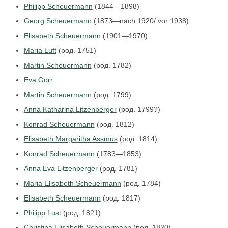
Philipp Scheuermann
(1844—1898)
Georg Scheuermann
(1873—nach 1920/ vor 1938)
Elisabeth Scheuermann
(1901—1970)
Maria Luft
(род. 1751)
Martin Scheuermann
(род. 1782)
Eva Gorr
Martin Scheuermann
(род. 1799)
Anna Katharina Litzenberger
(род. 1799?)
Konrad Scheuermann
(род. 1812)
Elisabeth Margaritha Assmus
(род. 1814)
Konrad Scheuermann
(1783—1853)
Anna Eva Litzenberger
(род. 1781)
Maria Elisabeth Scheuermann
(род. 1784)
Elisabeth Scheuermann
(род. 1817)
Philipp Lust
(род. 1821)
Christina Elisabeth Scheuermann
(род. 1820)