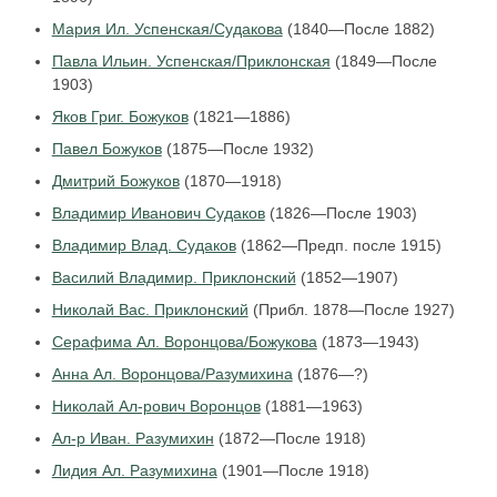
Мария Ил. Успенская/Судакова
(1840—После 1882)
Павла Ильин. Успенская/Приклонская
(1849—После
1903)
Яков Григ. Божуков
(1821—1886)
Павел Божуков
(1875—После 1932)
Дмитрий Божуков
(1870—1918)
Владимир Иванович Судаков
(1826—После 1903)
Владимир Влад. Судаков
(1862—Предп. после 1915)
Василий Владимир. Приклонский
(1852—1907)
Николай Вас. Приклонский
(Прибл. 1878—После 1927)
Серафима Ал. Воронцова/Божукова
(1873—1943)
Анна Ал. Воронцова/Разумихина
(1876—?)
Николай Ал-рович Воронцов
(1881—1963)
Ал-р Иван. Разумихин
(1872—После 1918)
Лидия Ал. Разумихина
(1901—После 1918)