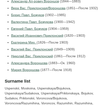
Александр Ал-рович Воронцов
(1844—1883)
Вера Вас. Приклонская/Воронцова
(1851—После 1932)
Борис Павл. Божуков
(1902—1985)
Валентина Павл. Божукова
(1900—1942)
Евгений Павл. Божуков
(1904—1959)
Василий Иоаннович Приклонский
(1820—1903)
Екатерина Мих.
(1826—После 1903)
Василий Вас. Приклонский
(1849—1909)
Николай Вас. Приклонский
(1861—После 1912)
Александра Воронцова
(1883—Ок. 1960)
Мария Воронцова
(1877—После 1918)
Surname list
Uspenskii, Moskvina, Uspenskaya/Bojukova,
Uspenskaya/Sudakova, Uspenskaya/Priklonskaya, Bojukov,
Sudakov, Priklonskii, Voroncova/Bojukova,
Voroncova/Razumihina, Voroncov, Razumihin, Razumihina,