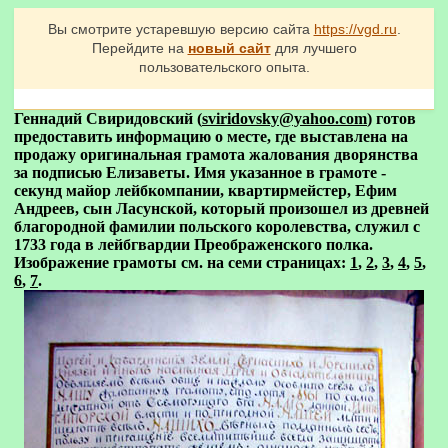
Вы смотрите устаревшую версию сайта
https://vgd.ru
.
Перейдите на
новый сайт
для лучшего
пользовательского опыта.
Геннадий Свиридовский (
sviridovsky@yahoo.com
) готов
предоставить информацию о месте, где выставлена на
продажу оригинальная грамота жалования дворянства
за подписью Елизаветы. Имя указанное в грамоте -
секунд майор лейбкомпании, квартирмейстер, Ефим
Андреев, сын Ласунской, который произошел из древней
благородной фамилии польского королевства, служил с
1733 года в лейбгвардии Преображенского полка.
Изображение грамоты см. на семи страницах:
1
,
2
,
3
,
4
,
5
,
6
,
7
.