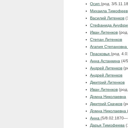
Осип
(род. 3/5.11.1
Михаила Тимофеев
Василий Литенков
(
Стефанида Ануфр
Иван Литенков
(род
Степан Литенков
Агапия Степановна
Прасковья
(род. 4.0
Анна Астанкина
(4/
Андрей Литенков
(р
Андрей Литенков
Дмитрий Литенков
Иван Литенков
(род.
Домна Николаевна
Дмитрий Скачков
(р
Домна Николаевна
Анна
(5/8.02.1870—
Дарья Тимофеева
(