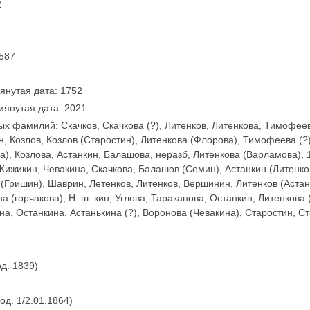
2
 587
янутая дата: 1752
мянутая дата: 2021
х фамилий: Скачков, Скачкова (?), Литенков, Литенкова, Тимофеев
, Козлов, Козлов (Старостин), Литенкова (Флорова), Тимофеева (?
а), Козлова, Астанкин, Балашова, неразб, Литенкова (Варламова), 
Жижикин, Чевакина, Скачкова, Балашов (Семин), Астанкин (Литенко
 (Гришин), Шаврин, Летенков, Литенков, Вершинин, Литенков (Астан
на (горчакова), Н_ш_кин, Углова, Тараканова, Останкин, Литенкова
а, Останкина, Астанькина (?), Воронова (Чевакина), Старостин, С
д. 1839)
од. 1/2.01.1864)