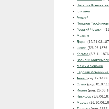
Наталия Клементье
Климент
Андрей
Пелагея Трофимовн
Георгий Чевакин
(1
Максим
Дарья
(19/21.03.18
Фекла
(5/6.06.1876
Косьма
(5/7.11.187
Василий Максимови
Максим Чевакин
Евдокия Ильиничн
Анна
(род. 12/14.06
Ольга
(род. 01.07.1
Иоанн
(род. 25.03.
Никифор
(3/5.06.1
Марфа
(26/30.06.1
Трофим
(род. 1857