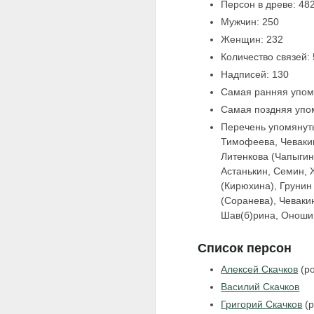
Персон в древе: 48
Мужчин: 250
Женщин: 232
Количество связей:
Надписей: 130
Самая ранняя упом
Самая поздняя упо
Перечень упомянуты
Тимофеева, Чевакин
Литенкова (Чапыгин
Астанькин, Семин, 
(Кирюхина), Грунин
(Соранева), Чеваки
Шав(б)рина, Оношин
Список персон
Алексей Скачков
(ро
Василий Скачков
Григорий Скачков
(р