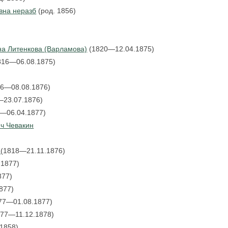
вна неразб
(род. 1856)
а Литенкова (Варламова)
(1820—12.04.1875)
816—06.08.1875)
76—08.08.1876)
—23.07.1876)
6—06.04.1877)
ч Чевакин
а
(1818—21.11.1876)
.1877)
877)
1877)
877—01.08.1877)
877—11.12.1878)
-1858)