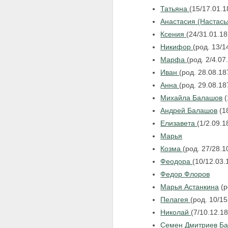
Татьяна
(15/17.01.
Анастасия (Настас
Ксения
(24/31.01.1
Никифор
(род. 13/1
Марфа
(род. 2/4.07
Иван
(род. 28.08.18
Анна
(род. 29.08.18
Михайла Балашов
(
Андрей Балашов
(1
Елизавета
(1/2.09.
Марья
Козма
(род. 27/28.1
Феодора
(10/12.03
Федор Флоров
Марья Астанкина
(р
Пелагея
(род. 10/1
Николай
(7/10.12.1
Семен Дмитриев Б