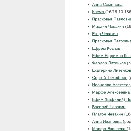
Анна Семянова
Косма
(16/19.10.18
Прасковья Павлов
Михаил Чевакин
(18
Егор Чевакин
Прасковья Петровн
Ефрем Козлов
Ефим Ефримов Козл
Феодор Литенков
(р
Екатерина Литенков
Сергей Тимофеев
(
Неонелла Алексеев
Марфа Алексеевн
Ефим (Евфилий) Че
Василий Чевакин
Платон Чевакин
(18
Анна Ивановна
(род
Марфа Яковлева
(