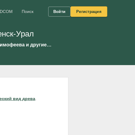
DCOM
Поиск
Войти
Регистрация
енск-Урал
 Тимофеева и другие…
еский вид древа
.