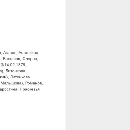
, Агапов, Астанкина,
), Балашов, Флоров,
13/14.02.1879,
в), Литенкова
кин), Литенкова
 (Малышова), Романов,
таростина, Праскевья