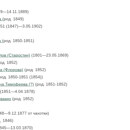
69—14.11.1889)
на
(род. 1849)
51 (1847)—3.05.1902)
а
(род. 1850-1851)
ов (Старостин)
(1801—23.05.1869)
од. 1852)
а (Флорова)
(род. 1852)
род. 1850-1851 (1854))
на Тимофеева (?)
(род. 1851-1852)
а
(1851—4.04.1878)
вакин
(род. 1852)
48—9.12.1877 от чахотки)
. 1846)
1845—13.03.1870)