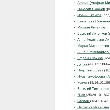
Агапия (Агафья) Ми
Николай Скачков
(ро
Иоанн Скачков
(род.
Екатерина Сазонов
Михаил Литенков
Василий Литенков
(
Анна Федотовна Ли
Марья Михайловна
Анна Е(А)встафьев
Ефрем Скачков
(род
Дарья
(4/6.03.1866
Петр Тимофеев
(18
Яков Тимофеевич А
Козма
(15/16.10.18
Василий Тимофеев
Яков
(25/29.10.186
Степан
(1842-1843
Настасья Ивановна