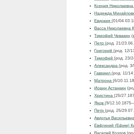
Ксения Николаевн
Надежда Михайловн
Евдокия
(01/04.03.
Васса Николаевна 
Тимофей Чевакин
(
Петр
(род. 21/23.06
Григорий
(род. 12/1
Тимофей
(род. 23/
Александра
(род. 3
Гавриил
(род. 11/14
Матрона
(6/10.11.
Иоанн Астанкин
(ро
Христина
(25/27.18
Яков
(9/12.10.1875
Петр
(род. 25/29.07
Авдотья Васильевн
Евфгиний (Ефим) К
Василий Козлов
(ро