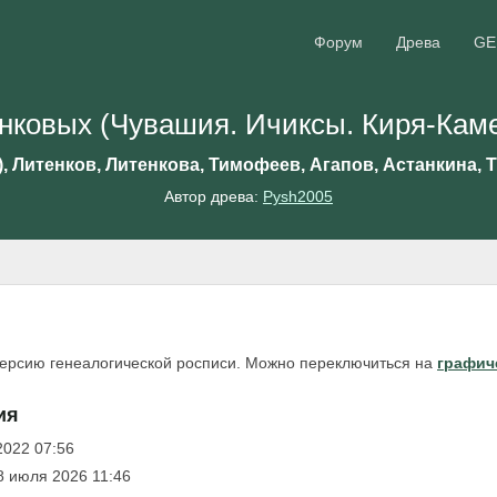
Форум
Древа
GE
нковых (Чувашия. Ичиксы. Киря-Кам
?), Литенков, Литенкова, Тимофеев, Агапов, Астанкина,
Автор древа:
Pysh2005
версию генеалогической росписи. Можно переключиться на
графич
ия
2022 07:56
8 июля 2026 11:46