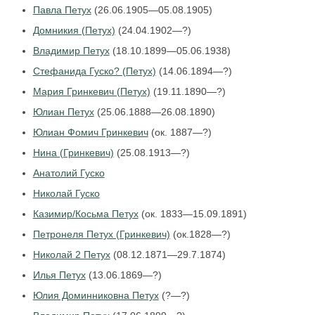
Павла Петух
(26.06.1905—05.08.1905)
Домникия (Петух)
(24.04.1902—?)
Владимир Петух
(18.10.1899—05.06.1938)
Стефанида Гуско? (Петух)
(14.06.1894—?)
Мария Гринкевич (Петух)
(19.11.1890—?)
Юлиан Петух
(25.06.1888—26.08.1890)
Юлиан Фомич Гринкевич
(ок. 1887—?)
Нина (Гринкевич)
(25.08.1913—?)
Анатолий Гуско
Николай Гуско
Казимир/Косьма Петух
(ок. 1833—15.09.1891)
Петронеля Петух (Гринкевич)
(ок.1828—?)
Николай 2 Петух
(08.12.1871—29.7.1874)
Илья Петух
(13.06.1869—?)
Юлия Доминниковна Петух
(?—?)