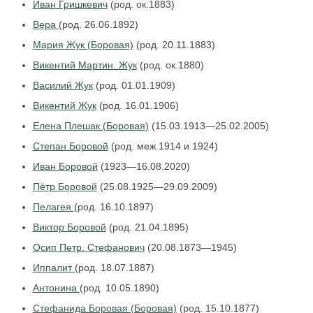
Иван Гришкевич
(род. ок.1883)
Вера
(род. 26.06.1892)
Мария Жук (Боровая)
(род. 20.11.1883)
Викентий Мартин. Жук
(род. ок.1880)
Василий Жук
(род. 01.01.1909)
Викентий Жук
(род. 16.01.1906)
Елена Плешак (Боровая)
(15.03.1913—25.02.2005)
Степан Боровой
(род. меж.1914 и 1924)
Иван Боровой
(1923—16.08.2020)
Пётр Боровой
(25.08.1925—29.09.2009)
Пелагея
(род. 16.10.1897)
Виктор Боровой
(род. 21.04.1895)
Осип Петр. Стефанович
(20.08.1873—1945)
Иппалит
(род. 18.07.1887)
Антонина
(род. 10.05.1890)
Стефанида Боровая (Боровая)
(род. 15.10.1877)