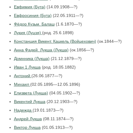
Евфимия (Бута)
(14.09.1908—?)
Евфросиния (Бута)
(22.05.1911—?)
Фёдор Кузьм. Балаш
(1.6.1870—?)
Лукия (Луцэя)
(род. 25.6.1898)
Констанция Викент. Кацкель (Войцехович)
(ок.1844—?)
Анна Фадей. Лукша (Лукша)
(ок.1856—?)
Домнника (Лукша)
(21.12.1879—?)
Иван 1 Лукша
(род. 18.05.1882)
Антоний
(26.06.1877—?)
Михаил
(02.05.1895—12.05.1896)
Елизвета (Лукша)
(04.05.1902—?)
Викентий Лукша
(20.12.1903—?)
Надежда
(19.01.1873—?)
Андрей Лукша
(08.11.1874—?)
Виктор Лукша
(01.05.1913—?)