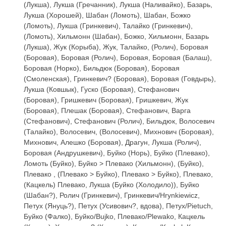
(Лукша), Лукша (Гречанник), Лукша (Наливайко), Базарь,
Лукша (Хорошей), Шабан (Ломоть), Шабан, Божко
(Ломоть), Лукша (Гринкевич), Талайко (Гринкевич),
(Ломоть), Хильмонн (Шабан), Божко, Хильмонн, Базарь
(Лукша), Жук (Корыба), Жук, Талайко, (Ролич), Боровая
(Боровая), Боровая (Ролич), Боровая, Боровая (Балаш),
Боровая (Норко), Бильдюк (Боровая), Боровая
(Смоленская), Гринкевич? (Боровая), Боровая (Говдырь),
Лукша (Ковшык), Гуско (Боровая), Стефанович
(Боровая), Гришкевич (Боровая), Гришкевич, Жук
(Боровая), Плешак (Боровая), Стефанович, Варга
(Стефанович), Стефанович (Ролич), Бильдюк, Волосевич
(Талайко), Волосевич, (Волосевич), Михнович (Боровая),
Михнович, Алешко (Боровая), Драгун, Лукша (Ролич),
Боровая (Андрушкевич), Буйко (Норь), Буйко (Плевако),
Ломоть (Буйко), Буйко > Плевако (Хильмонн), (Буйко),
Плевако , (Плевако > Буйко), Плевако > Буйко), Плевако,
(Кацкель) Плевако, Лукша (Буйко (Холодило)), Буйко
(Шабан?), Ролич (Гринкевич), Гринкевич/Hrynkiewicz,
Петух (Януць?), Петух (Усивович?, вдова), Петух/Pietuch,
Буйко (Фалко), Буйко/Bujko, Плевако/Plewako, Кацкель