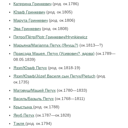
Катерина Гринкевич
(род. ок.1786)
Юзаф Гринкевич
(род. ок.1805)
Марута Гринкевич
(род. ок.1806)
Эва Гринкевич
(род. ок.1808)
Пятро/Пётр/Piotr Гринкевич/Hrynkiewicz
Марьяна/Marianna Петух (Януць?)
(ок.1813—?)
Праксэда Мацея. Петух (Усивович?, вдова)
(ок.1789—
08.05.1839)
Язэп/Юзаф Петух
(род. ок.1818-19)
Язэп/Юзаф/Józef Василя сын Петух/Pietuch
(род.
ок.1735)
Матэвуш/Мацей Петух
(ок.1780—1833)
Василь/Базыль Петух
(ок.1768—1811)
Крыстына
(род. ок.1788)
Якуб Петух
(ок.1787—ок.1828)
Тэкля
(род. ок.1794)