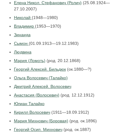
Елена Никол. Стефанович (Ролич)
(25.08.1924—
27.10.2007)
Николай
(1948—1980)
Владимир
(1953—1970)
Зинаида
Сымон
(01.09.1913—19.12.1983)
Людвина
Мария (Ломоть)
(род. 20.12.1868)
Георгий Алексей. Бильдюк
(ок.1880—?)
Ольга Волосевич (Талайко)
Дмитрий Алексей. Волосевич
Анастасия (Волосевич)
(род. 12.12.1912)
Юлиан Талайко
Кирилл Волосевич
(1911—18.09.1912)
Мария Михнович (Боровая)
(род. ок.1896)
Георгий Осип. Михнович
(род. ок.1887)