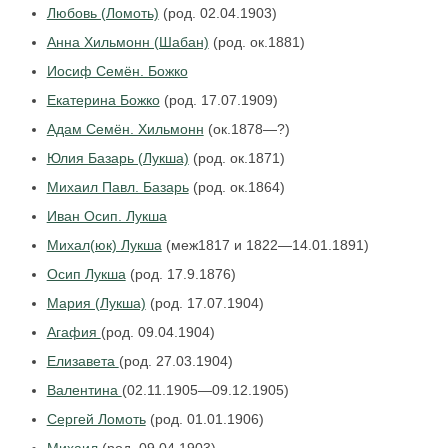
Любовь (Ломоть)
(род. 02.04.1903)
Анна Хильмонн (Шабан)
(род. ок.1881)
Иосиф Семён. Божко
Екатерина Божко
(род. 17.07.1909)
Адам Семён. Хильмонн
(ок.1878—?)
Юлия Базарь (Лукша)
(род. ок.1871)
Михаил Павл. Базарь
(род. ок.1864)
Иван Осип. Лукша
Михал(юк) Лукша
(меж1817 и 1822—14.01.1891)
Осип Лукша
(род. 17.9.1876)
Мария (Лукша)
(род. 17.07.1904)
Агафия
(род. 09.04.1904)
Елизавета
(род. 27.03.1904)
Валентина
(02.11.1905—09.12.1905)
Сергей Ломоть
(род. 01.01.1906)