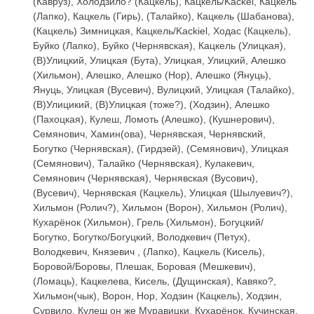
(Кавруз), Холодзило? (Кацкель), Кацкель/Kackel, Кацкель
(Лапко), Кацкель (Гирь), (Талайко), Кацкель (Шабанова),
(Кацкель) Зимницкая, Кацкель/Kackiel, Ходас (Кацкель),
Буйко (Лапко), Буйко (Чернявская), Кацкель (Улицкая),
(В)Улицкий, Улицкая (Бута), Улицкая, Улицкий, Алешко
(Хильмон), Алешко, Алешко (Нор), Алешко (Януць),
Януць, Улицкая (Вусевич), Вулицкий, Улицкая (Талайко),
(В)Улицикий, (В)Улицкая (тоже?), (Ходзин), Алешко
(Пахоцкая), Кулеш, Ломоть (Алешко), (Кушнерович),
Семянович, Хамин(ова), Чернявская, Чернявский,
Богутко (Чернявская), (Гирдзей), (Семянович), Улицкая
(Семянович), Талайко (Чернявская), Кулакевич,
Семянович (Чернявская), Чернявская (Вусович),
(Вусевич), Чернявская (Кацкель), Улицкая (Шылуевич?),
Хильмон (Ролич?), Хильмон (Ворон), Хильмон (Ролич),
Кухарёнок (Хильмон), Грель (Хильмон), Богуцкий/
Богутко, Богутко/Богуцкий, Володкевич (Петух),
Володкевич, Князевич , (Лапко), Кацкель (Кисель),
Боровой/Боровы, Плешак, Боровая (Мешкевич),
(Ломаць), Кацкелева, Кисель, (Дущинская), Кавяко?,
Хильмон(чык), Ворон, Нор, Ходзин (Кацкель), Ходзин,
Сурвило, Кулеш он же Муравицки, Кухарёнок, Кучинская,