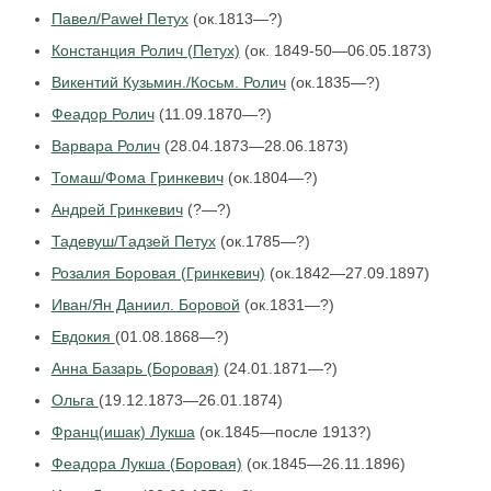
Павел/Paweł Петух
(ок.1813—?)
Констанция Ролич (Петух)
(ок. 1849-50—06.05.1873)
Викентий Кузьмин./Косьм. Ролич
(ок.1835—?)
Феадор Ролич
(11.09.1870—?)
Варвара Ролич
(28.04.1873—28.06.1873)
Томаш/Фома Гринкевич
(ок.1804—?)
Андрей Гринкевич
(?—?)
Тадевуш/Tадзей Петух
(ок.1785—?)
Розалия Боровая (Гринкевич)
(ок.1842—27.09.1897)
Иван/Ян Даниил. Боровой
(ок.1831—?)
Евдокия
(01.08.1868—?)
Анна Базарь (Боровая)
(24.01.1871—?)
Ольга
(19.12.1873—26.01.1874)
Франц(ишак) Лукша
(ок.1845—после 1913?)
Феадора Лукша (Боровая)
(ок.1845—26.11.1896)