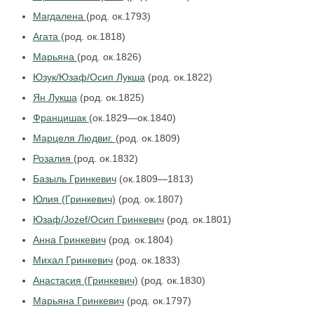
Магдалена
(род. ок.1793)
Агата
(род. ок.1818)
Марьяна
(род. ок.1826)
Юзук/Юзаф/Осип Лукша
(род. ок.1822)
Ян Лукша
(род. ок.1825)
Францишак
(ок.1829—ок.1840)
Марцеля Людвиг.
(род. ок.1809)
Розалия
(род. ок.1832)
Базыль Гринкевич
(ок.1809—1813)
Юлия (Гринкевич)
(род. ок.1807)
Юзаф/Jozef/Осип Гринкевич
(род. ок.1801)
Анна Гринкевич
(род. ок.1804)
Михал Гринкевич
(род. ок.1833)
Анастасия (Гринкевич)
(род. ок.1830)
Марьяна Гринкевич
(род. ок.1797)