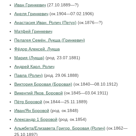
Иван Гринкевич
(27.10.1889—?)
Анеля Гринкевич
(ок.1904—07.02.1906)
Анастасия Иван. Ролич (Петух)
(ок.1876—?)
Матфей Гринкевич
Пелагея Семён. Лукша (Гринкевич)
Фёдор Алексей. Лукша
Мария (Лукша)
(род. 23.07.1881)
Андрей Карл. Ролич
Павла (Ролич)
(род. 29.06.1888)
Виктория Боровая (Боровая)
(ок.1840—08.10.1912)
Викентий Яков. Боровой
(ок.1845—03.04.1911)
Пётр Боровой
(ок.1844—25.11.1889)
Иван/Ян Боровой
(род. ок.1848)
Александр 1 Боровой
(род. ок.1854)
Альжбета/Елизавета Григор. Боровая (Ролич)
(ок.1862—
25.10.1897)