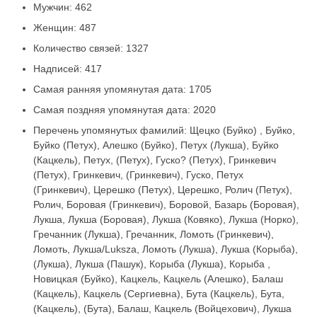
Мужчин: 462
Женщин: 487
Количество связей: 1327
Надписей: 417
Самая ранняя упомянутая дата: 1705
Самая поздняя упомянутая дата: 2020
Перечень упомянутых фамилий: Щецко (Буйко) , Буйко,
Буйко (Петух), Алешко (Буйко), Петух (Лукша), Буйко
(Кацкель), Петух, (Петух), Гуско? (Петух), Гринкевич
(Петух), Гринкевич, (Гринкевич), Гуско, Петух
(Гринкевич), Церешко (Петух), Церешко, Ролич (Петух),
Ролич, Боровая (Гринкевич), Боровой, Базарь (Боровая),
Лукша, Лукша (Боровая), Лукша (Ковяко), Лукша (Норко),
Гречанник (Лукша), Гречанник, Ломоть (Гринкевич),
Ломоть, Лукша/Luksza, Ломоть (Лукша), Лукша (Корыба),
(Лукша), Лукша (Пашук), Корыба (Лукша), Корыба ,
Новицкая (Буйко), Кацкель, Кацкель (Алешко), Балаш
(Кацкель), Кацкель (Сергиевна), Бута (Кацкель), Бута,
(Кацкель), (Бута), Балаш, Кацкель (Войцехович), Лукша