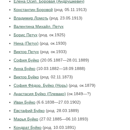
Елена Осип. Боровая (Андрушкевич)
Константин Боровой
(род. 05.11.1913)
Владимир Ломоть
(род. 23.05.1913)
Валентина Михайл. Петух
Борис Петух
(род. ок.1925)
Нина (Петух)
(род. ок.1930)
Виктор Петух
(род. ок.1933)
София Буйко
(20.05.1887—28.01.1889)
Анна Буйко
(10.03.1882—18.09.1888)
Виктор Буйко
(род. 02.11.1873)
София Фёдор. Буйко (Норь)
(род. ок.1879)
Анастасия Буйко (Плевако)
(ок.1849—?)
Иван Буйко
(6.6.1838—27.03.1902)
Евстафий Буйко
(род. 28.03.1889)
Марья Буйко
(27.02.1885—06.10.1893)
Кондрат Буйко
(род. 10.03.1891)