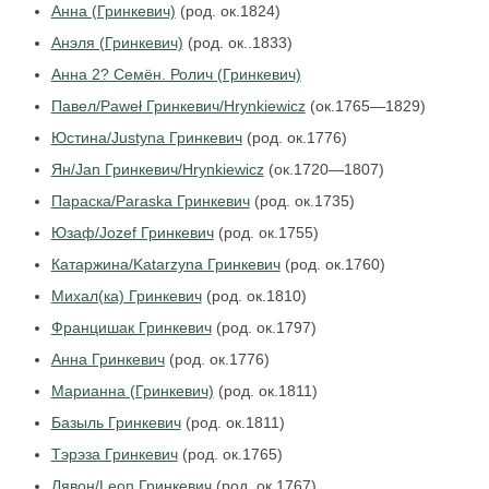
Анна (Гринкевич)
(род. ок.1824)
Анэля (Гринкевич)
(род. ок..1833)
Анна 2? Семён. Ролич (Гринкевич)
Павел/Paweł Гринкевич/Hrynkiewicz
(ок.1765—1829)
Юстина/Justyna Гринкевич
(род. ок.1776)
Ян/Jan Гринкевич/Hrynkiewicz
(ок.1720—1807)
Параска/Paraska Гринкевич
(род. ок.1735)
Юзаф/Jozef Гринкевич
(род. ок.1755)
Катаржина/Katarzyna Гринкевич
(род. ок.1760)
Михал(ка) Гринкевич
(род. ок.1810)
Францишак Гринкевич
(род. ок.1797)
Анна Гринкевич
(род. ок.1776)
Марианна (Гринкевич)
(род. ок.1811)
Базыль Гринкевич
(род. ок.1811)
Тэрэза Гринкевич
(род. ок.1765)
Лявон/Leon Гринкевич
(род. ок.1767)