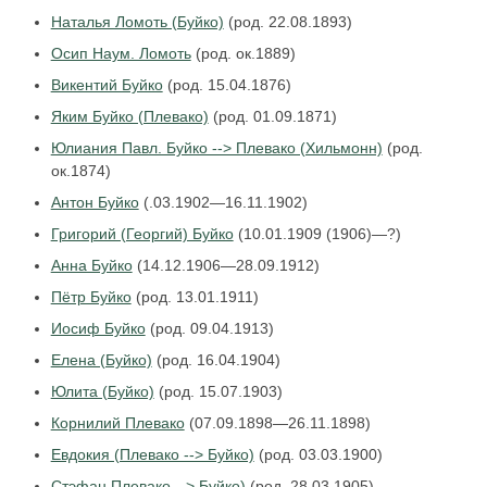
Наталья Ломоть (Буйко)
(род. 22.08.1893)
Осип Наум. Ломоть
(род. ок.1889)
Викентий Буйко
(род. 15.04.1876)
Яким Буйко (Плевако)
(род. 01.09.1871)
Юлиания Павл. Буйко --> Плевако (Хильмонн)
(род.
ок.1874)
Антон Буйко
(.03.1902—16.11.1902)
Григорий (Георгий) Буйко
(10.01.1909 (1906)—?)
Анна Буйко
(14.12.1906—28.09.1912)
Пётр Буйко
(род. 13.01.1911)
Иосиф Буйко
(род. 09.04.1913)
Елена (Буйко)
(род. 16.04.1904)
Юлита (Буйко)
(род. 15.07.1903)
Корнилий Плевако
(07.09.1898—26.11.1898)
Евдокия (Плевако --> Буйко)
(род. 03.03.1900)
Стэфан Плевако --> Буйко)
(род. 28.03.1905)