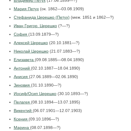
Владимир Петух
(17.06.1899—?)
Мария Петух
(ок. 1862—03.08.1909)
Стефанида Церешко (Петух)
(меж. 1851 и 1862—?)
Иван Григор. Церешко
(?—?)
София
(13.09.1879—?)
Алексей Церешко
(20.10.1881—?)
Николай Церешко
(21.07.1883—?)
Елизавета
(09.08.1885—08.04.1890)
Антоний
(02.10.1887—18.04.1890)
Анисия
(27.06.1889—02.06.1890)
Зиновия
(31.10.1890—?)
Иосиф/Осип Церешко
(30.10.1893—?)
Пелагея
(08.10.1894—13.07.1895)
Викентий
(06.07.1901—12.07.1903)
Ксения
(09.10.1896—?)
Марина
(08.07.1898—?)