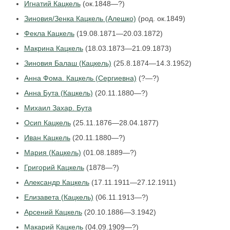
Игнатий Кацкель
(ок.1848—?)
Зиновия/Зенка Кацкель (Алешко)
(род. ок.1849)
Фекла Кацкель
(19.08.1871—20.03.1872)
Макрина Кацкель
(18.03.1873—21.09.1873)
Зиновия Балаш (Кацкель)
(25.8.1874—14.3.1952)
Анна Фома. Кацкель (Сергиевна)
(?—?)
Анна Бута (Кацкель)
(20.11.1880—?)
Михаил Захар. Бута
Осип Кацкель
(25.11.1876—28.04.1877)
Иван Кацкель
(20.11.1880—?)
Мария (Кацкель)
(01.08.1889—?)
Григорий Кацкель
(1878—?)
Александр Кацкель
(17.11.1911—27.12.1911)
Елизавета (Кацкель)
(06.11.1913—?)
Арсений Кацкель
(20.10.1886—3.1942)
Макарий Кацкель
(04.09.1909—?)