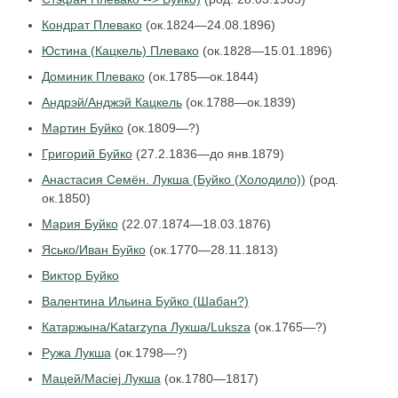
Кондрат Плевако
(ок.1824—24.08.1896)
Юстина (Кацкель) Плевако
(ок.1828—15.01.1896)
Доминик Плевако
(ок.1785—ок.1844)
Андрэй/Анджэй Кацкель
(ок.1788—ок.1839)
Мартин Буйко
(ок.1809—?)
Григорий Буйко
(27.2.1836—до янв.1879)
Анастасия Семён. Лукша (Буйко (Холодило))
(род.
ок.1850)
Мария Буйко
(22.07.1874—18.03.1876)
Ясько/Иван Буйко
(ок.1770—28.11.1813)
Виктор Буйко
Валентина Ильина Буйко (Шабан?)
Катаржына/Katarzyna Лукша/Luksza
(ок.1765—?)
Ружа Лукша
(ок.1798—?)
Мацей/Maciej Лукша
(ок.1780—1817)