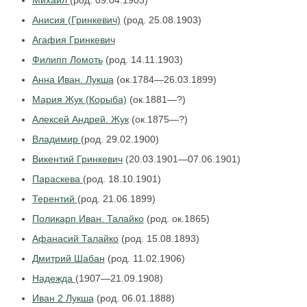
Михаил
(род. 09.04.1903)
Анисия (Гринкевич)
(род. 25.08.1903)
Агафия Гринкевич
Филипп Ломоть
(род. 14.11.1903)
Анна Иван. Лукша
(ок.1784—26.03.1899)
Мария Жук (Корыба)
(ок.1881—?)
Алексей Андрей. Жук
(ок.1875—?)
Владимир
(род. 29.02.1900)
Викентий Гринкевич
(20.03.1901—07.06.1901)
Параскева
(род. 18.10.1901)
Терентий
(род. 21.06.1899)
Поликарп Иван. Талайко
(род. ок.1865)
Афанасий Талайко
(род. 15.08.1893)
Дмитрий Шабан
(род. 11.02.1906)
Надежда
(1907—21.09.1908)
Иван 2 Лукша
(род. 06.01.1888)