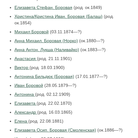
Елизавета Стефан. Боровая
(род. ок.1849)
Христина/Кристина Иван. Боровая (Балаш)
(род.
ок.1854)
Михаил Боровой
(03.11.1874—?)
Анна Михаил. Боровая (Норко)
(ок.1880—?)
Анна Антон. Лукша (Наливайко)
(ок.1883—?)
Анастасия
(род. 21.11.1901)
Виктор
(род. 18.03.1900)
Антонина Бильдюк (Боровая)
(17.01.1877—?)
Иван Боровой
(28.05.1879—?)
Антонина
(род. 02.12.1909)
Елизавета
(род. 22.02.1870)
Александр
(род. 16.03.1865)
Елена
(род. 22.08.1881)
Елизавета Осип. Боровая (Смоленская)
(ок.1886—?)