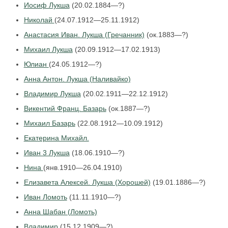
Иосиф Лукша
(20.02.1884—?)
Николай
(24.07.1912—25.11.1912)
Анастасия Иван. Лукша (Гречанник)
(ок.1883—?)
Михаил Лукша
(20.09.1912—17.02.1913)
Юлиан
(24.05.1912—?)
Анна Антон. Лукша (Наливайко)
Владимир Лукша
(20.02.1911—22.12.1912)
Викентий Франц. Базарь
(ок.1887—?)
Михаил Базарь
(22.08.1912—10.09.1912)
Екатерина Михайл.
Иван 3 Лукша
(18.06.1910—?)
Нина
(янв.1910—26.04.1910)
Елизавета Алексей. Лукша (Хорошей)
(19.01.1886—?)
Иван Ломоть
(11.11.1910—?)
Анна Шабан (Ломоть)
Владимир
(15.12.1909—?)