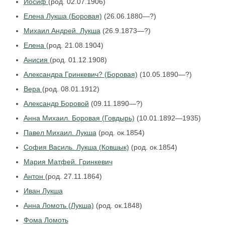
Иосиф
(род. 02.07.1906)
Елена Лукша (Боровая)
(26.06.1880—?)
Михаил Андрей. Лукша
(26.9.1873—?)
Елена
(род. 21.08.1904)
Анисия
(род. 01.12.1908)
Александра Гринкевич? (Боровая)
(10.05.1890—?)
Вера
(род. 08.01.1912)
Александр Боровой
(09.11.1890—?)
Анна Михаил. Боровая (Говдырь)
(10.01.1892—1935)
Павел Михаил. Лукша
(род. ок.1854)
София Василь. Лукша (Ковшык)
(род. ок.1854)
Мария Матфей. Гринкевич
Антон
(род. 27.11.1864)
Иван Лукша
Анна Ломоть (Лукша)
(род. ок.1848)
Фома Ломоть