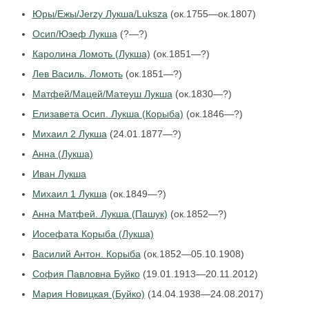
Юры/Ежы/Jerzy Лукша/Luksza
(ок.1755—ок.1807)
Осип/Юзеф Лукша
(?—?)
Каролина Ломоть (Лукша)
(ок.1851—?)
Лев Василь. Ломоть
(ок.1851—?)
Матфей/Мацей/Матеуш Лукша
(ок.1830—?)
Елизавета Осип. Лукша (Корыба)
(ок.1846—?)
Михаил 2 Лукша
(24.01.1877—?)
Анна (Лукша)
Иван Лукша
Михаил 1 Лукша
(ок.1849—?)
Анна Матфей. Лукша (Пашук)
(ок.1852—?)
Иосефата Корыба (Лукша)
Василий Антон. Корыба
(ок.1852—05.10.1908)
София Павловна Буйко
(19.01.1913—20.11.2012)
Мария Новицкая (Буйко)
(14.04.1938—24.08.2017)