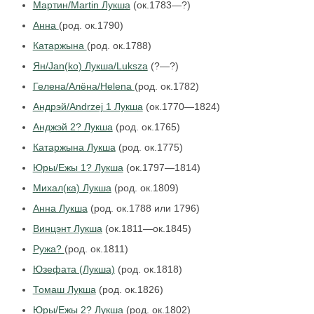
Мартин/Martin Лукша
(ок.1783—?)
Анна
(род. ок.1790)
Катаржына
(род. ок.1788)
Ян/Jan(ko) Лукша/Luksza
(?—?)
Гелена/Алёна/Helena
(род. ок.1782)
Андрэй/Andrzej 1 Лукша
(ок.1770—1824)
Анджэй 2? Лукша
(род. ок.1765)
Катаржына Лукша
(род. ок.1775)
Юры/Ежы 1? Лукша
(ок.1797—1814)
Михал(ка) Лукша
(род. ок.1809)
Анна Лукша
(род. ок.1788 или 1796)
Винцэнт Лукша
(ок.1811—ок.1845)
Ружа?
(род. ок.1811)
Юзефата (Лукша)
(род. ок.1818)
Томаш Лукша
(род. ок.1826)
Юры/Ежы 2? Лукша
(род. ок.1802)