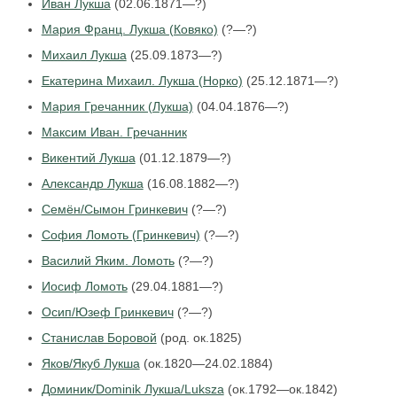
Иван Лукша
(02.06.1871—?)
Мария Франц. Лукша (Ковяко)
(?—?)
Михаил Лукша
(25.09.1873—?)
Екатерина Михаил. Лукша (Норко)
(25.12.1871—?)
Мария Гречанник (Лукша)
(04.04.1876—?)
Максим Иван. Гречанник
Викентий Лукша
(01.12.1879—?)
Александр Лукша
(16.08.1882—?)
Семён/Сымон Гринкевич
(?—?)
София Ломоть (Гринкевич)
(?—?)
Василий Яким. Ломоть
(?—?)
Иосиф Ломоть
(29.04.1881—?)
Осип/Юзеф Гринкевич
(?—?)
Станислав Боровой
(род. ок.1825)
Яков/Якуб Лукша
(ок.1820—24.02.1884)
Доминик/Dominik Лукша/Luksza
(ок.1792—ок.1842)