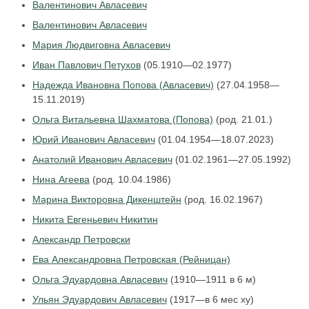
Валентинович Авласевич
Валентинович Авласевич
Мария Людвиговна Авласевич
Иван Павлович Петухов
(05.1910—02.1977)
Надежда Ивановна Попова (Авласевич)
(27.04.1958—
15.11.2019)
Ольга Витальевна Шахматова (Попова)
(род. 21.01.)
Юрий Иванович Авласевич
(01.04.1954—18.07.2023)
Анатолий Иванович Авласевич
(01.02.1961—27.05.1992)
Нина Агеева
(род. 10.04.1986)
Марина Викторовна Дикенштейн
(род. 16.02.1967)
Никита Евгеньевич Никитин
Александр Петровски
Ева Александровна Петровская (Рейницан)
Ольга Эдуардовна Авласевич
(1910—1911 в 6 м)
Ульян Эдуардович Авласевич
(1917—в 6 мес ху)