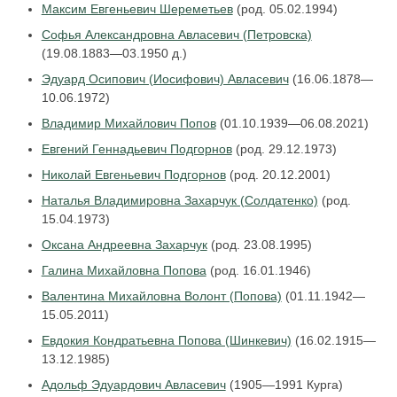
Максим Евгеньевич Шереметьев
(род. 05.02.1994)
Софья Александровна Авласевич (Петровска)
(19.08.1883—03.1950 д.)
Эдуард Осипович (Иосифович) Авласевич
(16.06.1878—
10.06.1972)
Владимир Михайлович Попов
(01.10.1939—06.08.2021)
Евгений Геннадьевич Подгорнов
(род. 29.12.1973)
Николай Евгеньевич Подгорнов
(род. 20.12.2001)
Наталья Владимировна Захарчук (Солдатенко)
(род.
15.04.1973)
Оксана Андреевна Захарчук
(род. 23.08.1995)
Галина Михайловна Попова
(род. 16.01.1946)
Валентина Михайловна Волонт (Попова)
(01.11.1942—
15.05.2011)
Евдокия Кондратьевна Попова (Шинкевич)
(16.02.1915—
13.12.1985)
Адольф Эдуардович Авласевич
(1905—1991 Курга)