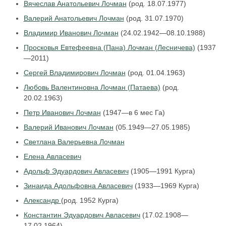
Вячеслав Анатольевич Лочман
(род. 18.07.1977)
Валерий Анатольевич Лочман
(род. 31.07.1970)
Владимир Иванович Лочман
(24.02.1942—08.10.1988)
Просковья Евтефеевна (Пана) Лочман (Лесничева)
(1937
—2011)
Сергей Владимирович Лочман
(род. 01.04.1963)
Любовь Валентиновна Лочман (Патаева)
(род.
20.02.1963)
Петр Иванович Лочман
(1947—в 6 мес Га)
Валерий Иванович Лочман
(05.1949—27.05.1985)
Светлана Валерьевна Лочман
Елена Авласевич
Адольф Эдуардович Авласевич
(1905—1991 Курга)
Зинаида Адольфовна Авласевич
(1933—1969 Курга)
Александр
(род. 1952 Курга)
Константин Эдуардович Авласевич
(17.02.1908—
17.02.1964)