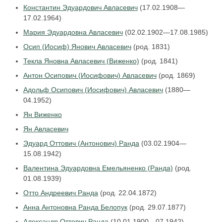
Константин Эдуардович Авласевич
(17.02.1908—
17.02.1964)
Мария Эдуардовна Авласевич
(02.02.1902—17.08.1985)
Осип (Иосиф) Янович Авласевич
(род. 1831)
Текла Яновна Авласевич (Виженко)
(род. 1841)
Антон Осипович (Иосифович) Авласевич
(род. 1869)
Адольф Осипович (Иосифович) Авласевич
(1880—
04.1952)
Ян Виженко
Ян Авласевич
Эдуард Оттович (Антонович) Ранда
(03.02.1904—
15.08.1942)
Валентина Эдуардовна Емельяненко (Ранда)
(род.
01.08.1939)
Отто Андреевич Ранда
(род. 22.04.1872)
Анна Антоновна Ранда Белопук
(род. 29.07.1877)
Александр Оттович Ранда
(10.01.1900—07.1942)