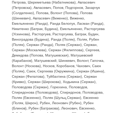
Петрова, Шереметьева (Набатникова), Авласевич
(Петровска), Авласевич, Попов, Подгорнов, Захарчук
(Солдатенко), Попова, Волонт (Попова), Попова
(Шинкевич), Авласевич (Виженко), Виженко,
Емельяненко (Ранда), Ранда Белопук, Ласман (Ранда),
Никитенко (Батрак, Будина), Емельяненко, Расторгуева
(Усеинова), Расторгуев, Расторгуева, Батрак, Будин,
Виноградова (Будина), Ранда (Поляк), Поляк, Рубен
(Поляк), Сержан (Ранда), Поляк (Сержан), Сержан,
Сержан (Москалева), Сержан (Филиппова), Сергеев,
Демидова (Попова, Матушевская), Матушевский
(Карабанов), Матушевский, Шинкевич, Волонт, Гапочка,
Волонт (Носкова), Носков, Коробанов, Чахович, Саюк
(Поляк), Саюк, Сергеева (Окружкина), Сержан (Ишина),
Сержан (Филатова), Туйбахтина (Сержан), Сержан
(Кривко), Сержан (Широкова), Ходыкина (Сержан),
Половодова (Сержан), Горюхина, Половодов,
Спиридонова (Половодова), Спиридонов, Половодова,
Поляк (Евсеенко), Поляк (Шульц,Сержан), Евсеенко
(Поляк, Широн), Рубен, Леонович (Рубен), Рубен
(Блинов), Рубен (Батракова), Леонович, Евсеенко,