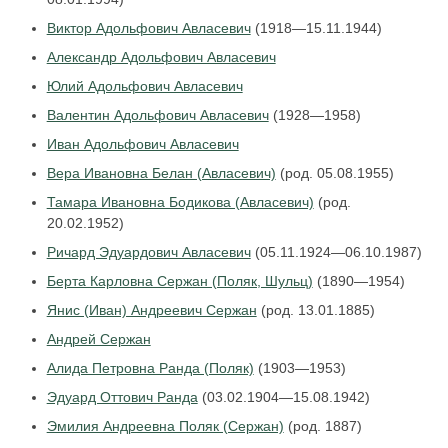
Виктор Адольфович Авласевич
(1918—15.11.1944)
Александр Адольфович Авласевич
Юлий Адольфович Авласевич
Валентин Адольфович Авласевич
(1928—1958)
Иван Адольфович Авласевич
Вера Ивановна Белан (Авласевич)
(род. 05.08.1955)
Тамара Ивановна Бодикова (Авласевич)
(род.
20.02.1952)
Ричард Эдуардович Авласевич
(05.11.1924—06.10.1987)
Берта Карловна Сержан (Поляк, Шульц)
(1890—1954)
Янис (Иван) Андреевич Сержан
(род. 13.01.1885)
Андрей Сержан
Алида Петровна Ранда (Поляк)
(1903—1953)
Эдуард Оттович Ранда
(03.02.1904—15.08.1942)
Эмилия Андреевна Поляк (Сержан)
(род. 1887)