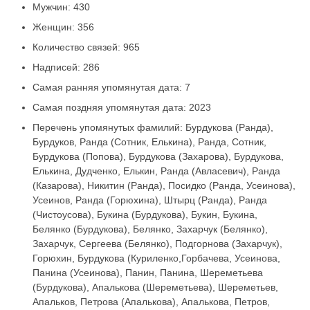
Мужчин: 430
Женщин: 356
Количество связей: 965
Надписей: 286
Самая ранняя упомянутая дата: 7
Самая поздняя упомянутая дата: 2023
Перечень упомянутых фамилий: Бурдукова (Ранда),
Бурдуков, Ранда (Сотник, Елькина), Ранда, Сотник,
Бурдукова (Попова), Бурдукова (Захарова), Бурдукова,
Елькина, Дудченко, Елькин, Ранда (Авласевич), Ранда
(Казарова), Никитин (Ранда), Посидко (Ранда, Усеинова),
Усеинов, Ранда (Горюхина), Штырц (Ранда), Ранда
(Чистоусова), Букина (Бурдукова), Букин, Букина,
Белянко (Бурдукова), Белянко, Захарчук (Белянко),
Захарчук, Сергеева (Белянко), Подгорнова (Захарчук),
Горюхин, Бурдукова (Куриленко,Горбачева, Усеинова,
Панина (Усеинова), Панин, Панина, Шереметьева
(Бурдукова), Апалькова (Шереметьева), Шереметьев,
Апальков, Петрова (Апалькова), Апалькова, Петров,