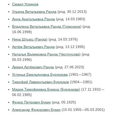
Смаил Усеинов
Ульяна Витальевна Ранда
(род. 30.12.2013)
Анна Анатольевна Ранда
(род. 14.03.1983)
Владлена Витальевна Ранда (Горюхина)
(род.
16.06.1998)
Нина Штырц (Ранда)
(род. 14.03.1976)
Артём Витальевич Ранда
(род. 13.12.1995)
Наталья Вадимовна Ранда (Чистоусова)
(род.
05.03.1996)
Демид Артёмович Ранда
(род. 27.06.2023)
Устинья Емельяновна Бурдукова
(1901—1967)
Тимофей Лаврентьевич Бурдуков
(1904—1981)
Мария Тимофеевна Букина (Бурдукова)
(17.11.1932—
06.02.1985)
Федор Петрович Букин
(род. 05.1925)
Александр Федорович Букин
(15.01.1955—05.03.2001)