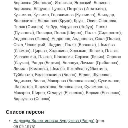
Борисова (Ягонская), Ягонская, Ягонский, Борисов,
Борисова, Боцунов, Цурган, Петрова (Игнатьева),
Кузьмина, Кузьмин, Герасимова (Кузьмина), Блиндер,
Воловников, Богданова (Крузе), Крузе, Осис, Сергеева,
Поляк (Фицнер), Чобур, Марусова (Чобур), Поляк
(Пузанова), Посидко, Поляк (Широн), Поляк (Сидоренко),
Андронова (Поляк), Андронов, Андронова, Озал (Поляк),
Озал, Чесницкий, Шадрин, Поляк (Власова), Шкилёва
(Лочман), Цирова, Ходыкина, Ходыкин, Шпагин, Плавко
(Авласевич), Плавко, Шанкевич, Сержан (Кисис), Сержан
(Лаукас), Ранда (Беркис), Белопук, Лочман (Грибанова),
Лочман (Камнева), Шкилёв, Шкелёва, туйбахтина,
Туйбахтин, Белошапкина (Белан), Белов, Шулешов,
Бодикова, Белан, Макарова (Белошапкина), Сулиманов,
Шахматов, Шахматова, Белошапкин, Сулиманова,
Макаров, Широн, Овчарук (Евсеенко), Беркис (Евсеенко),
Барсукова (Снопко)
Список персон
Надежда Валентиновна Бурдукова (Ранда)
(род.
09.09.1975)