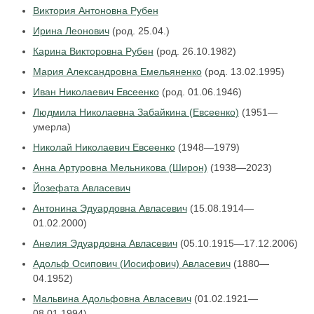
Виктория Антоновна Рубен
Ирина Леонович
(род. 25.04.)
Карина Викторовна Рубен
(род. 26.10.1982)
Мария Александровна Емельяненко
(род. 13.02.1995)
Иван Николаевич Евсеенко
(род. 01.06.1946)
Людмила Николаевна Забайкина (Евсеенко)
(1951—
умерла)
Николай Николаевич Евсеенко
(1948—1979)
Анна Артуровна Мельникова (Широн)
(1938—2023)
Йозефата Авласевич
Антонина Эдуардовна Авласевич
(15.08.1914—
01.02.2000)
Анелия Эдуардовна Авласевич
(05.10.1915—17.12.2006)
Адольф Осипович (Иосифович) Авласевич
(1880—
04.1952)
Мальвина Адольфовна Авласевич
(01.02.1921—
08.01.1994)