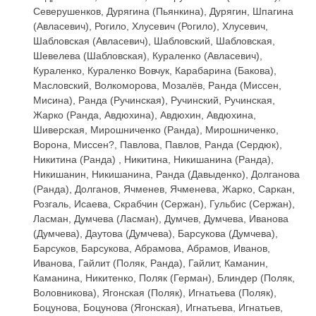
Северушенков, Дурягина (Пьянкина), Дурягин, Шпагина
(Авласевич), Рогило, Хлусевич (Рогило), Хлусевич,
Шабловская (Авласевич), Шабловский, Шабловская,
Шевелева (Шабловская), Кураленко (Авласевич),
Кураленко, Кураленко Вовчук, Карабарина (Бакова),
Масловский, Волкоморова, Мозалёв, Ранда (Миссен,
Мисина), Ранда (Ручинская), Ручинский, Ручинская,
Жарко (Ранда, Авдюхина), Авдюхин, Авдюхина,
Шиверская, Мирошниченко (Ранда), Мирошниченко,
Ворона, Миссен?, Павлова, Павлов, Ранда (Сердюк),
Никитина (Ранда) , Никитина, Никишанина (Ранда),
Никишанин, Никишанина, Ранда (Давыденко), Долганова
(Ранда), Долганов, Ячменев, Ячменева, Жарко, Саркан,
Розгаль, Исаева, Скрабчин (Сержан), Гульбис (Сержан),
Ласман, Думчева (Ласман), Думчев, Думчева, Иванова
(Думчева), Даутова (Думчева), Барсукова (Думчева),
Барсуков, Барсукова, Абрамова, Абрамов, Иванов,
Иванова, Гайлит (Поляк, Ранда), Гайлит, Каманин,
Каманина, Никитенко, Поляк (Герман), Блиндер (Поляк,
Воловникова), Ягонская (Поляк), Игнатьева (Поляк),
Боцунова, Боцунова (Ягонская), Игнатьева, Игнатьев,