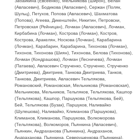
Забайкина (Евсеенко), Мельникова (Широн), Белан
(Авласевич), Бодикова (Авласевич), Сержан (Поляк,
Шульц), Петухов, Попова (Авласевич), Шахматова
(Попова), Агеева, Дикенштейн, Никитин, Петровски,
Петровская (Рейницан), Лочман (Авласевич), Лочман,
Кирбабина (Лочман), Кострова (Лочман), Костров,
Кострова, Аракелян, Носкова (Лочман), Карабарина
(Лочман), Карабарин, Карабарина, Тихонова (Лочман),
Тихонов, Тихонова (Шиян), Тихонова, Белова (Тихонова),
Лочман (Кондрашова), Лочман (Лесничева), Лочман
(Патаева), Авласевич Струченко, Струченко, Струченко
(Дмитриева), Дмитриев, Танкова Дмитриева, Танков,
Танкова, Дмитриева, Авласевич Тельпякова,
Романовский, Романовская, Мельникова (Романовская),
Мельникова, Мельников, Тельпяков, Тельпякова, Кашпор
(Тельпякова), Кашпор, Паршукова (Тельпякова, Бей),
Бей, Тельпякова (Бузак), Паршуков, Наливайко
(Шулешова), Наливайко, Климанова (Паршукова),
Климанов, Климанова, Паршукова, Волкоморова
(Тельпякова), Волкоморов, Пьянкина (Авласевич),
Пьянкин, Андраханова (Пьянкина), Андраханов,
Андраханова, Пьянкина, Северушенкова (Пьянкина),